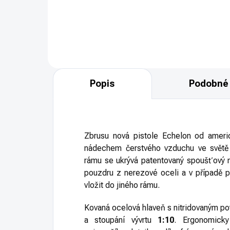
ame
Kate
Popis
Podobné 
Zbrusu nová pistole Echelon od ameri
nádechem čerstvého vzduchu ve svět
rámu se ukrývá patentovaný spoušťový
pouzdru z nerezové oceli a v případě 
vložit do jiného rámu.
Kovaná ocelová hlaveň s nitridovaným p
a stoupání vývrtu
1:10
. Ergonomicky