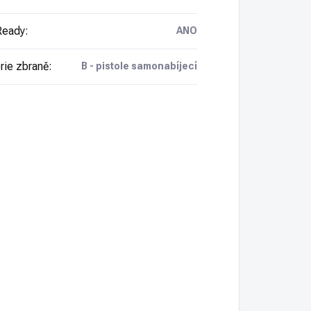
Ready
:
ANO
rie zbraně
:
B - pistole samonabíjecí