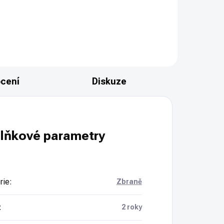
cení
Diskuze
lňkové parametry
rie
:
Zbraně
:
2 roky