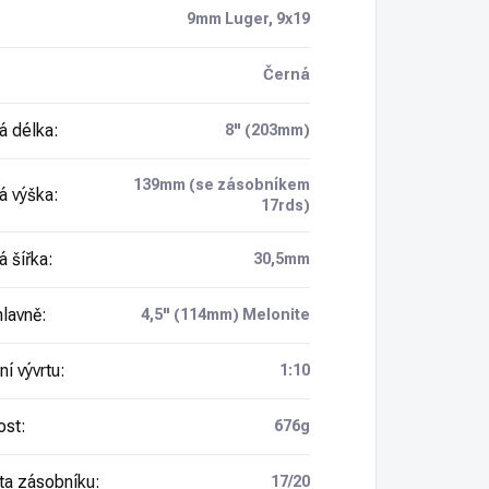
9mm Luger, 9x19
Černá
á délka
:
8" (203mm)
139mm (se zásobníkem
á výška
:
17rds)
á šířka
:
30,5mm
hlavně
:
4,5" (114mm) Melonite
í vývrtu
:
1:10
ost
:
676g
ta zásobníku
:
17/20