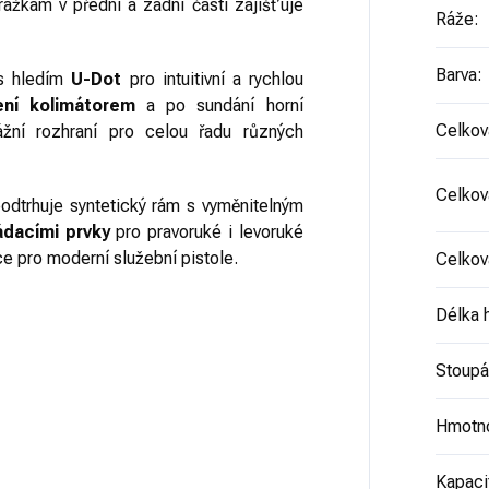
rážkám v přední a zadní části zajišťuje
Ráže
:
Barva
:
s hledím
U-Dot
pro intuitivní a rychlou
ení kolimátorem
a po sundání horní
Celkov
ážní rozhraní pro celou řadu různých
Celkov
odtrhuje syntetický rám s vyměnitelným
ádacími prvky
pro pravoruké i levoruké
e pro moderní služební pistole.
Celkov
Délka 
Stoupán
Hmotn
Kapaci