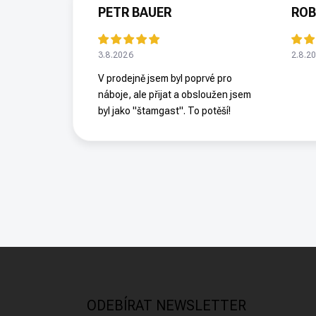
PETR BAUER
ROB
3.8.2026
2.8.2
V prodejně jsem byl poprvé pro
náboje, ale přijat a obsloužen jsem
byl jako "štamgast". To potěší!
Z
á
p
a
ODEBÍRAT NEWSLETTER