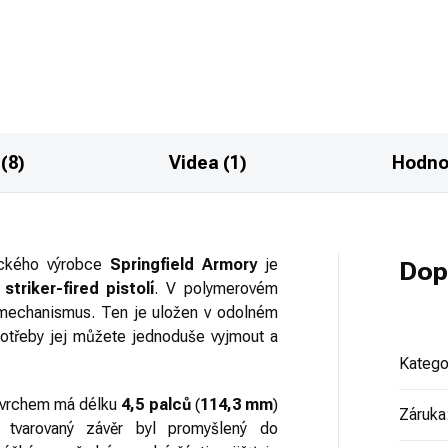
rického Springfield Armory.
gorie R3 - nákupní povolení.
(8)
Videa (1)
Hodno
ckého výrobce
Springfield Armory
je
Dop
ě
striker-fired pistolí
. V polymerovém
 mechanismus. Ten je uložen v odolném
potřeby jej můžete jednoduše vyjmout a
Katego
ovrchem má délku
4,5 palců
(
114,3 mm
)
Záruka
 tvarovaný závěr byl promyšlený do