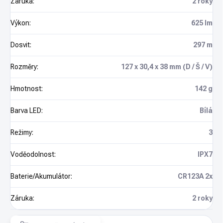
Záruka
:
2 roky
Výkon
:
625 lm
Dosvit
:
297 m
Rozměry
:
127 x 30,4 x 38 mm (D / Š / V)
Hmotnost
:
142 g
Barva LED
:
Bílá
Režimy
:
3
Voděodolnost
:
IPX7
Baterie/Akumulátor
:
CR123A 2x
Záruka
:
2 roky