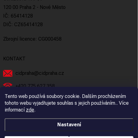
120 00 Praha 2 - Nové Město
IČ: 65414128
DIČ: CZ65414128
Zbrojní licence: CG000458
KONTAKT
cidpraha
@
cidpraha.cz
+420 775 627 358
Tento web používá soubory cookie. Dalším procházením
Facebook
tohoto webu vyjadřujete souhlas s jejich používáním.. Více
informací
zde
.
cidpraha_zbrane
Nastavení