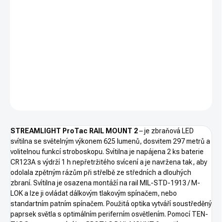
−
+
PŘIDAT DO KOŠÍKU
Streamlight ProTac RAIL MOUNT 2
– zbraňová LED svítilna
625 lm s integrovanou montáží rail MIL-STN-1913 + M-LOK
DETAILNÍ INFORMACE
ZEPTAT SE
HLÍDAT
STREAMLIGHT ProTac RAIL MOUNT 2
– je zbraňová LED
svítilna se světelným výkonem 625 lumenů, dosvitem 297 metrů a
volitelnou funkcí stroboskopu. Svítilna je napájena 2 ks baterie
CR123A s výdrží 1 h nepřetržitého svícení a je navržena tak, aby
odolala zpětným rázům při střelbě ze středních a dlouhých
zbraní. Svítilna je osazena montáží na rail MIL-STD-1913 / M-
LOK a lze ji ovládat dálkovým tlakovým spínačem, nebo
standartním patním spínačem. Použitá optika vytváří soustředěný
paprsek světla s optimálním periferním osvětlením. Pomocí TEN-