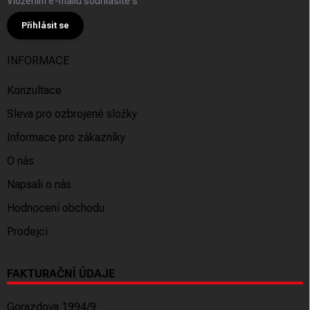
Vložením e-mailu souhlasíte s
podmínkami ochrany osobních údajů
Přihlásit se
INFORMACE
Konzultace
Sleva pro ozbrojené složky
Informace pro zákazníky
O nás
Napsali o nás
Hodnocení obchodu
Prodejci
FAKTURAČNÍ ÚDAJE
Gorazdova 1994/9