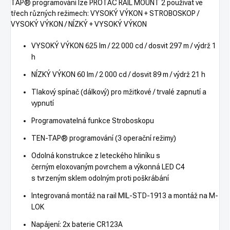
TAP® programování lze PROTAC RAIL MOUNT 2 používat ve
třech různých režimech: VYSOKÝ VÝKON + STROBOSKOP /
VYSOKÝ VÝKON / NÍZKÝ + VYSOKÝ VÝKON
VYSOKÝ VÝKON 625 lm / 22 000 cd / dosvit 297 m / výdrž 1
h
NÍZKÝ VÝKON 60 lm / 2 000 cd / dosvit 89 m / výdrž 21 h
Tlakový spínač (dálkový) pro mžitkové / trvalé zapnutí a
vypnutí
Programovatelná funkce Stroboskopu
TEN-TAP® programování (3 operační režimy)
Odolná konstrukce z leteckého hliníku s
černým eloxovaným povrchem a výkonná LED C4
s tvrzeným sklem odolným proti poškrábání
Integrovaná montáž na rail MIL-STD-1913 a montáž na M-
LOK
Napájení: 2x baterie CR123A