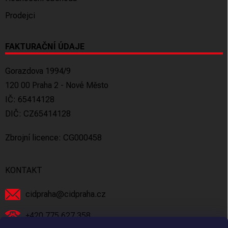
Prodejci
FAKTURAČNÍ ÚDAJE
Gorazdova 1994/9
120 00 Praha 2 - Nové Město
IČ: 65414128
DIČ: CZ65414128
Zbrojní licence: CG000458
KONTAKT
cidpraha
@
cidpraha.cz
+420 775 627 358