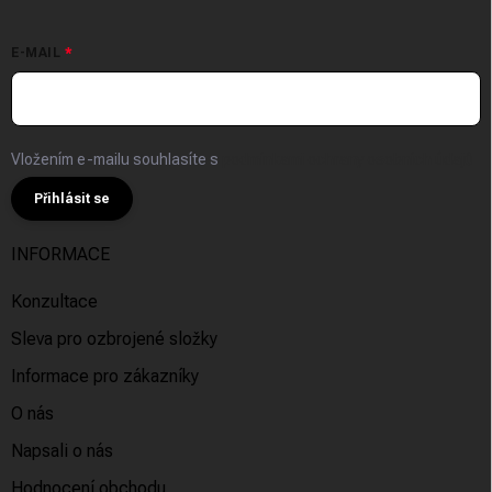
E-MAIL
Vložením e-mailu souhlasíte s
podmínkami ochrany osobních údajů
Přihlásit se
INFORMACE
Konzultace
Sleva pro ozbrojené složky
Informace pro zákazníky
O nás
Napsali o nás
Hodnocení obchodu