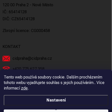
120 00 Praha 2 - Nové Město
IČ: 65414128
DIČ: CZ65414128
Zbrojní licence: CG000458
KONTAKT
cidpraha
@
cidpraha.cz
+420 775 627 358
Tento web používá soubory cookie. Dalším procházením
Facebook
tohoto webu vyjadřujete souhlas s jejich používáním.. Více
informací
zde
.
cidpraha_zbrane
Nastavení