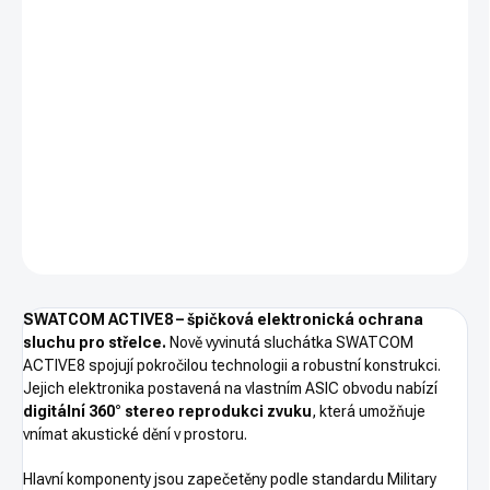
cena:
−
+
PŘIDAT DO KOŠÍKU
SWATCOM ACTIVE8 – špičková elektronická sluchátka pro
rekreační i profesionální střelce.
DETAILNÍ INFORMACE
ZEPTAT SE
HLÍDAT
SWATCOM ACTIVE8 – špičková elektronická ochrana
sluchu pro střelce.
Nově vyvinutá sluchátka SWATCOM
ACTIVE8 spojují pokročilou technologii a robustní konstrukci.
Jejich elektronika postavená na vlastním ASIC obvodu nabízí
digitální
360° stereo reprodukci zvuku
, která umožňuje
vnímat akustické dění v prostoru.
Hlavní komponenty jsou zapečetěny podle standardu Military