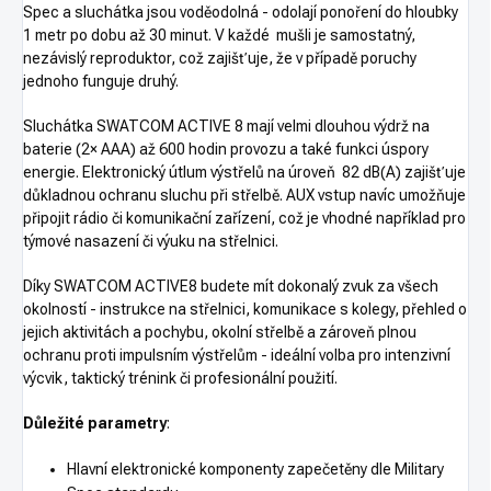
Spec a sluchátka jsou voděodolná - odolají ponoření do hloubky
1 metr po dobu až 30 minut. V každé mušli je samostatný,
nezávislý reproduktor, což zajišťuje, že v případě poruchy
jednoho funguje druhý.
Sluchátka SWATCOM ACTIVE 8 mají velmi dlouhou výdrž na
baterie (2× AAA) až 600 hodin provozu a také funkci úspory
energie. Elektronický útlum výstřelů na úroveň 82 dB(A) zajišťuje
důkladnou ochranu sluchu při střelbě. AUX vstup navíc umožňuje
připojit rádio či komunikační zařízení, což je vhodné například pro
týmové nasazení či výuku na střelnici.
Díky SWATCOM ACTIVE8 budete mít dokonalý zvuk za všech
okolností - instrukce na střelnici, komunikace s kolegy, přehled o
jejich aktivitách a pochybu, okolní střelbě a zároveň plnou
ochranu proti impulsním výstřelům - ideální volba pro intenzivní
výcvik, taktický trénink či profesionální použití.
Důležité parametry
:
Hlavní elektronické komponenty zapečetěny dle Military