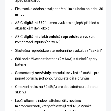
Spec standardu
Elektronika odolná proti ponoření 1m hluboko po dobu 30
minut
ASIC
digitální 360°
stereo zvuk pro nejlepší přehled o
akustickém dění okolo
ASIC
digitální elektronická reprodukce zvuku
s
komprimací impulsních zvuků
Skutečná reprodukce stereofonního zvuku bez "sekání"
600 hodin životnost baterie (2 x AAA) s funkcí úspory
baterie
Samostatný
nezávislý
reproduktor v každé mušli - pro
případ poruchy jednoho, fungujete dál s druhým
Omezení hluku na 82 dB(A) pro dostatečnou ochranu
sluchu
Lepší útlum na indoor střelnici díky novému
microprocesoru, který efektivněji redukuje vysoké