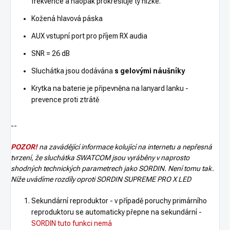
frekvence a naopak prokresluje ty nízké.
Kožená hlavová páska
AUX vstupní port pro příjem RX audia
SNR = 26 dB
Sluchátka jsou dodávána
s gelovými náušníky
Krytka na baterie je připevněna na lanyard lanku -
prevence proti ztrátě
--
POZOR!
na zavádějící informace kolující na internetu a nepřesná
tvrzení, že sluchátka SWATCOM jsou vyráběny v naprosto
shodných technických parametrech jako SORDIN. Není tomu tak.
Níže uvádíme rozdíly oproti
SORDIN SUPREME PRO X LED
Sekundární reproduktor - v případě poruchy primárního
reproduktoru se automaticky přepne na sekundární -
SORDIN tuto funkci nemá