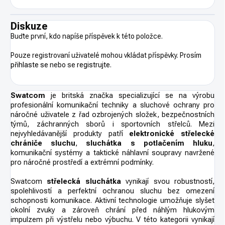
Diskuze
Buďte první, kdo napíše příspěvek k této položce.
Pouze registrovaní uživatelé mohou vkládat příspěvky. Prosím
přihlaste se
nebo se
registrujte
.
Swatcom
je britská značka specializující se na výrobu
profesionální komunikační techniky a sluchové ochrany pro
náročné uživatele z řad ozbrojených složek, bezpečnostních
týmů, záchranných sborů i sportovních střelců. Mezi
nejvyhledávanější produkty patří
elektronické střelecké
chrániče sluchu
,
sluchátka s potlačením hluku
,
komunikační systémy a taktické náhlavní soupravy navržené
pro náročné prostředí a extrémní podmínky.
Swatcom
střelecká sluchátka
vynikají svou robustností,
spolehlivostí a perfektní ochranou sluchu bez omezení
schopnosti komunikace. Aktivní technologie umožňuje slyšet
okolní zvuky a zároveň chrání před náhlým hlukovým
impulzem při výstřelu nebo výbuchu. V této kategorii vynikají