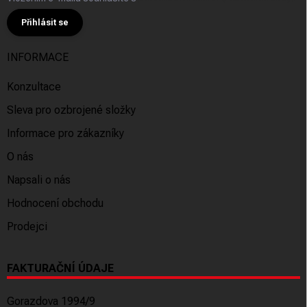
Přihlásit se
INFORMACE
Konzultace
Sleva pro ozbrojené složky
Informace pro zákazníky
O nás
Napsali o nás
Hodnocení obchodu
Prodejci
FAKTURAČNÍ ÚDAJE
Gorazdova 1994/9