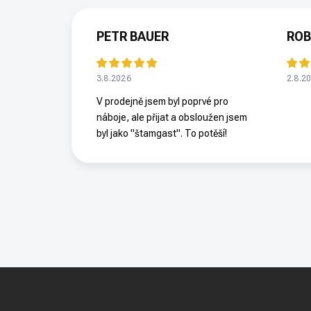
PETR BAUER
ROB
3.8.2026
2.8.2
V prodejně jsem byl poprvé pro
náboje, ale přijat a obsloužen jsem
byl jako "štamgast". To potěší!
Z
á
p