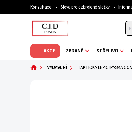
Přejít
Konzultace
Sleva pro ozbrojené složky
Inform
na
obsah
AKCE
ZBRANĚ
STŘELIVO
DOMŮ
VYBAVENÍ
TAKTICKÁ LEPÍCÍ PÁSKA CO
Neohodnoceno
Podrobnosti hodnoce
NOVINKA