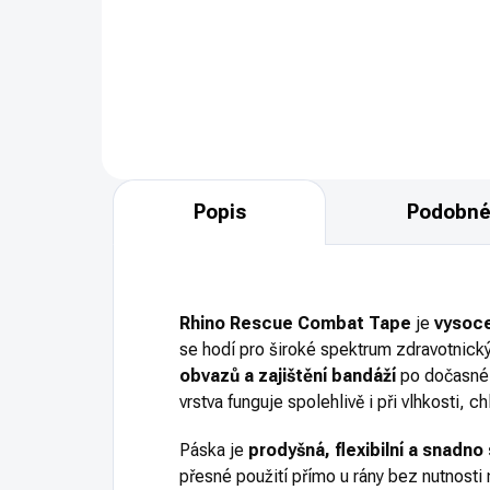
CGQT POUCH je uzavřené
CGQ
pouzdro/sumka na Tourniquet /
pou
škrtidlo. Barevné provedení
škrt
RANGER GREEN.
BLA
Popis
Podobné
Rhino Rescue Combat Tape
je
vysoce
se hodí pro široké spektrum zdravotnický
obvazů a zajištění bandáží
po dočasné u
vrstva funguje spolehlivě i při vlhkosti, 
Páska je
prodyšná, flexibilní a snadno
přesné použití přímo u rány bez nutnosti 