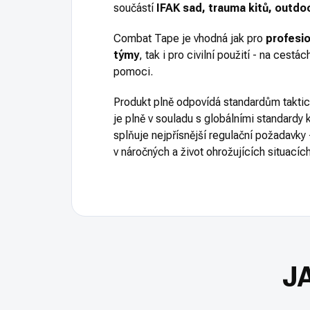
součástí
IFAK sad, trauma kitů, outdo
Combat Tape je vhodná jak pro
profesio
týmy
, tak i pro civilní použití - na cest
pomoci.
Produkt plně odpovídá standardům takti
je plně v souladu s globálními standardy
splňuje nejpřísnější regulační požadavky -
v náročných a život ohrožujících situacích