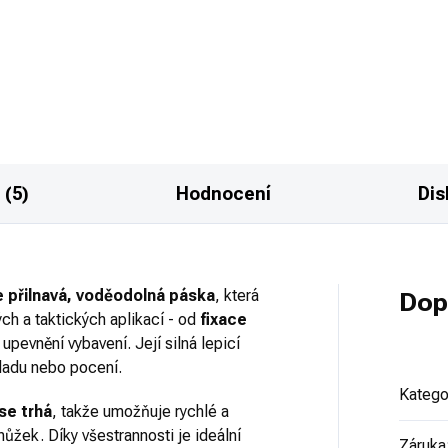
T POUCH je uzavřené
CGQT POUCH je uzavřené
zdro/sumka na Tourniquet /
pouzdro/sumka na Tourniquet
idlo. Barevné provedení
škrtidlo. Barevné provedení F
CK.
(písková).
 (5)
Hodnocení
Dis
 přilnavá, voděodolná páska
, která
Dop
ch a taktických aplikací - od
fixace
pevnění vybavení. Její silná lepicí
chladu nebo pocení.
Katego
 se trhá
, takže umožňuje rychlé a
nůžek. Díky všestrannosti je ideální
Záruka