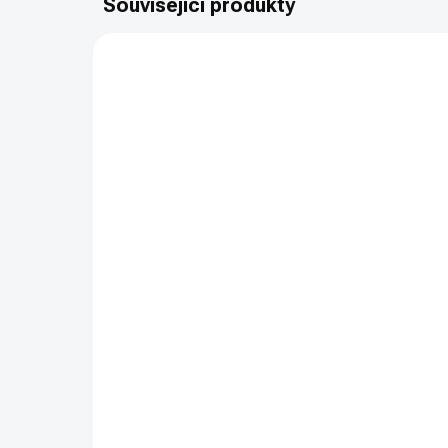
Související produkty
9971
SKLADEM
CUSTOM GEAR – CGQT
CU
Quick Tourniquet pouch -
Qui
RANGER GREEN
BL
490 Kč
49
Do košíku