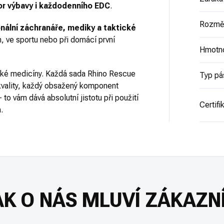
or výbavy i každodenního EDC
.
Rozměr
nální záchranáře, mediky a taktické
ách, ve sportu nebo při domácí první
Hmotn
cké medicíny. Každá sada Rhino Rescue
Typ pá
 kvality, každý obsažený komponent
 to vám dává absolutní jistotu při použití
Certifi
.