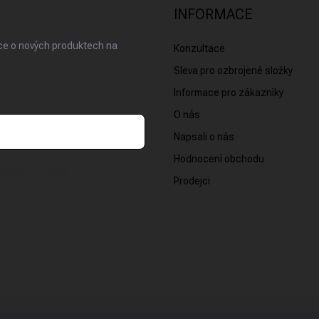
INFORMACE
ace o nových produktech na
Konzultace
Sleva pro ozbrojené složky
Informace pro zákazníky
O nás
Napsali o nás
Hodnocení obchodu
osobních údajů
Prodejci