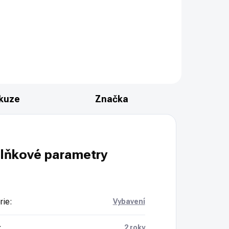
[model 2025/26] je kompaktní
taktická lékárnička navržená pro
 /
rychlou první pomoc a kontrolu
DE
krvácení, ideální pro taktické
použití a outdoor.
kuze
Značka
lňkové parametry
rie
:
Vybavení
:
2 roky