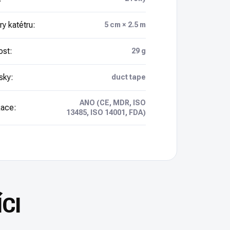
y katétru
:
5 cm × 2.5 m
ost
:
29 g
sky
:
duct tape
ANO (CE, MDR, ISO
kace
:
13485, ISO 14001, FDA)