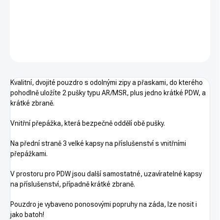
na 2 pušky AR a PDW, kapsy na příslušenství
DETAILNÍ INFORMACE
ZEPTAT SE
HLÍDAT
Kvalitní, dvojité pouzdro s odolnými zipy a přaskami, do kterého
pohodlně uložíte 2 pušky typu AR/MSR, plus jedno krátké PDW, a
krátké zbraně.
Vnitřní přepážka, která bezpečně oddělí obě pušky.
Na přední straně 3 velké kapsy na příslušenství s vnitřními
přepážkami.
V prostoru pro PDW jsou další samostatné, uzavíratelné kapsy
na příslušenství, případně krátké zbraně.
Pouzdro je vybaveno ponosovými popruhy na záda, lze nosit i
jako batoh!