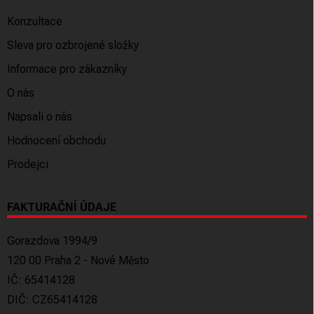
Konzultace
Sleva pro ozbrojené složky
Informace pro zákazníky
O nás
Napsali o nás
Hodnocení obchodu
Prodejci
FAKTURAČNÍ ÚDAJE
Gorazdova 1994/9
120 00 Praha 2 - Nové Město
IČ: 65414128
DIČ: CZ65414128