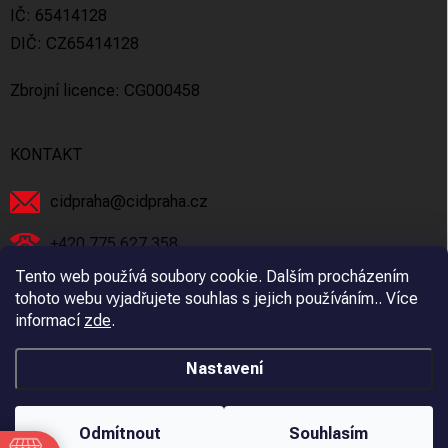
IČ: 65414128
DIČ: CZ65414128
Zbrojní licence: CG000458
KONTAKT
cidpraha
@
cidpraha.cz
+420 775 627 358
Tento web používá soubory cookie. Dalším procházením
Facebook
tohoto webu vyjadřujete souhlas s jejich používáním.. Více
informací
zde
.
cidpraha_zbrane
Nastavení
Copyright 2026
C.I.D Praha s.r.o.
. Všechna práva vyhrazena.
Odmítnout
Souhlasím