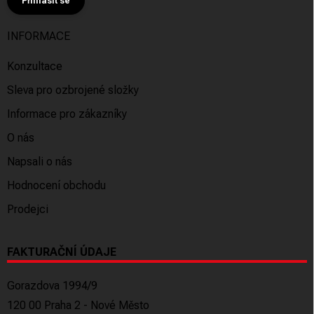
Přihlásit se
INFORMACE
Konzultace
Sleva pro ozbrojené složky
Informace pro zákazníky
O nás
Napsali o nás
Hodnocení obchodu
Prodejci
FAKTURAČNÍ ÚDAJE
Gorazdova 1994/9
120 00 Praha 2 - Nové Město