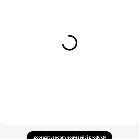
SKLADEM
SKLADEM
Pistolový tlumič G.I.S PSR9
Tlumič hluku Ascalon
COMPACT - 1/2"-28
Arms VELLERA 22 - závit
1/2"x28
14 453 Kč
2 990 Kč
Do košíku
Do košíku
PSR9 COMPACT – kompaktní
impulzní tlumič hluku výstřelu
Univerzální malorážkový tlumič
pro samonabíjecí pistole v ráži 9
VELLERA 22 pro ráži .22LR,
mm se závitem 1/2“-28.
.22WMR nebo .17HMR. Závit
1/2"x28. Kategorie R4 - zbrojní
oprávnění.
Zobrazit všechny související produkty