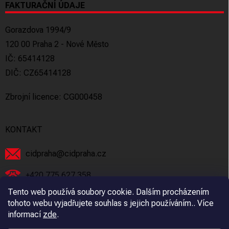
FAKTURAČNÍ ÚDAJE
Gorazdova 1994/9
120 00 Praha 2 - Nové Město
IČ: 65414128
DIČ: CZ65414128
Zbrojní licence: CG000458
KONTAKT
cidpraha
@
cidpraha.cz
+420 775 627 358
Tento web používá soubory cookie. Dalším procházením
Facebook
tohoto webu vyjadřujete souhlas s jejich používáním.. Více
informací
zde
.
cidpraha_zbrane