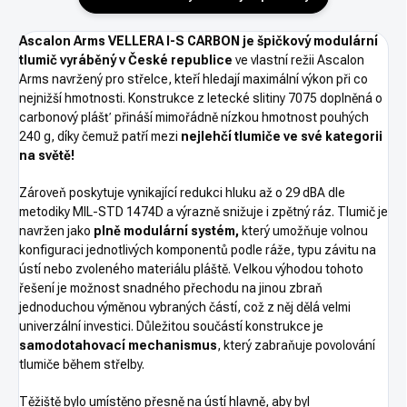
Ascalon Arms VELLERA I-S CARBON je špičkový modulární
tlumič vyráběný v České republice
ve vlastní režii Ascalon
Arms navržený pro střelce, kteří hledají maximální výkon při co
nejnižší hmotnosti. Konstrukce z letecké slitiny 7075 doplněná o
carbonový plášť přináší mimořádně nízkou hmotnost pouhých
240 g, díky čemuž patří mezi
nejlehčí tlumiče ve své kategorii
na světě!
Zároveň poskytuje vynikající redukci hluku až o 29 dBA dle
metodiky MIL-STD 1474D a výrazně snižuje i zpětný ráz. Tlumič je
navržen jako
plně modulární systém,
který umožňuje volnou
konfiguraci jednotlivých komponentů podle ráže, typu závitu na
ústí nebo zvoleného materiálu pláště. Velkou výhodou tohoto
řešení je možnost snadného přechodu na jinou zbraň
jednoduchou výměnou vybraných částí, což z něj dělá velmi
univerzální investici. Důležitou součástí konstrukce je
samodotahovací mechanismus
, který zabraňuje povolování
tlumiče během střelby.
Těžiště bylo umístěno přesně na ústí hlavně, aby byl