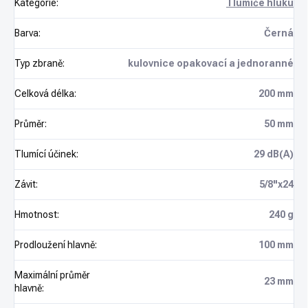
Kategorie
:
Tlumiče hluku
Barva
:
Černá
Typ zbraně
:
kulovnice opakovací a jednoranné
Celková délka
:
200 mm
Průměr
:
50 mm
Tlumící účinek
:
29 dB(A)
Závit
:
5/8"x24
Hmotnost
:
240 g
Prodloužení hlavně
:
100 mm
Maximální průměr
23 mm
hlavně
: