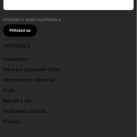
Vložením e-mailu souhlasíte s
podmínkami ochrany osobních údajů
Přihlásit se
INFORMACE
Konzultace
Sleva pro ozbrojené složky
Informace pro zákazníky
O nás
Napsali o nás
Hodnocení obchodu
Prodejci