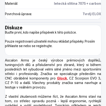
Materiál
:
letecká slitina 7075 + carbon
Povrchová úprava
:
Tvrdý ELOX
Diskuze
Buďte první, kdo napíše příspěvek k této položce.
Pouze registrovaní uživatelé mohou vkládat příspěvky. Prosím
přihlaste se
nebo se
registrujte
.
Ascalon Arms je český výrobce prémiových doplňků,
tuningových dílů a příslušenství pro zbraně, který si během
posledních let vybudoval velmi silné jméno mezi sportovními
střelci i profesionály. Značka se specializuje především na
CNC obráběné komponenty pro
Glock
, CZ Scorpion EVO 3,
CZ P-10 a další. Všechny produkty značka sama navrhuje a
testuje v reálném provozu.
Z vlastní zkušenosti můžeme říct, že Ascalon Arms staví na
tom, co střelec opravdu pozná - lepší ergonomie, rychlejší
ovládání a vyšší spolehlivost. Typickým příkladem je jejich