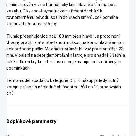
minimalizován vliv na harmonický kmit hlavně a tím i na bod
zásahu. Díky osově symetrickému řešení dochází k
rovnoměrnému odvodu spalin do všech směrů, což pomáhá
zachovat přesnost střelby.
Tlumič přesahuje více než 100 mm přes hlaveň, a proto není
vhodný pro zbraně s otevřenou muškou na konci hlavně ani pro
celopažbené pušky. Maximální průměr hlavně pro montáž je 23
mm. V balení najdete demontážní nástroje pro snadné čištění a
také reflexní krytku, která usnadňuje manipulaci v náročných
podmínkách.
Tento model spadá do kategorie C, pro nákup je tedy nutný
zbrojní průkaz a následné ohlášení na PČR do 10 pracovních
dnů.
Doplňkové parametry