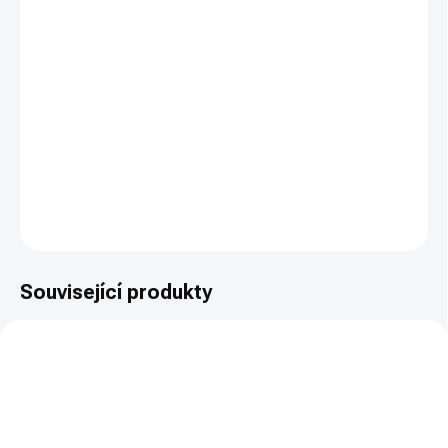
cena:
−
+
PŘIDAT DO KOŠÍKU
Ultra lehký modulární tlumič VELLERA I-S CARBON pro ráži do 8
mm (.315") se závitem 5/8"x24. Kategorie R4 - zbrojní oprávnění.
DETAILNÍ INFORMACE
ZEPTAT SE
HLÍDAT
Související produkty
NOVINKA
NOVINKA