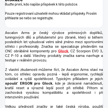
Buďte první, kdo napíše příspěvek k této položce.
Pouze registrovaní uživatelé mohou vkládat příspěvky. Prosím
přihlaste se
nebo se
registrujte
.
Ascalon Arms je český výrobce prémiových doplňků,
tuningových dílů a příslušenství pro zbraně, který si během
posledních let vybudoval velmi silné jméno mezi sportovními
střelci i profesionály. Značka se specializuje především na
CNC obráběné komponenty pro
Glock
, CZ Scorpion EVO 3,
CZ P-10 a další. Všechny produkty značka sama navrhuje a
testuje v reálném provozu.
Z vlastní zkušenosti můžeme říct, že Ascalon Arms staví na
tom, co střelec opravdu pozná - lepší ergonomie, rychlejší
ovládání a vyšší spolehlivost. Typickým příkladem je jejich
spoušť ERGON pro Glock
, kde je zkrácené namáčknutí,
kratší reset a výrazně lepší pocit při střelbě. Přitom si
zachovává vysokou kompatibilitu a spolehlivost i při
intenzivním používání.
Velkou předností značky je také česká výroba, použití