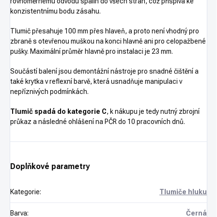
rovnoměrnému odvodu spalin do všech stran, což přispívá ke
konzistentnímu bodu zásahu.
Tlumič přesahuje 100 mm přes hlaveň, a proto není vhodný pro
zbraně s otevřenou muškou na konci hlavně ani pro celopažbené
pušky. Maximální průměr hlavně pro instalaci je 23 mm.
Součástí balení jsou demontážní nástroje pro snadné čištění a
také krytka v reflexní barvě, která usnadňuje manipulaci v
nepříznivých podmínkách.
Tlumič spadá do kategorie C
, k nákupu je tedy nutný zbrojní
průkaz a následné ohlášení na PČR do 10 pracovních dnů.
Doplňkové parametry
Kategorie
:
Tlumiče hluku
Barva
:
Černá