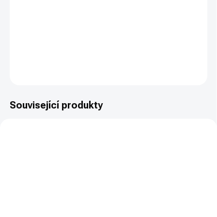
cena:
Prémiový modulární tlumič VELLERA I-S pro ráži do 8 mm (.315")
se závitem M14x1. Kategorie R4 - zbrojní oprávnění.
DETAILNÍ INFORMACE
ZEPTAT SE
HLÍDAT
Související produkty
NOVINKA
NOVINKA
SKLADEM
SKLADEM