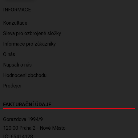
INFORMACE
Konzultace
Sleva pro ozbrojené složky
Informace pro zákazníky
O nás
Napsali o nás
Hodnocení obchodu
Prodejci
FAKTURAČNÍ ÚDAJE
Gorazdova 1994/9
120 00 Praha 2 - Nové Město
IČ: 65414128