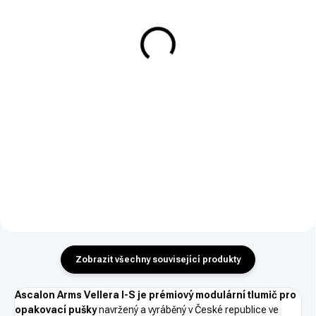
Pistolový tlumič G.I.S PSR9
Tlumič hluku Ascalon
COMPACT - 1/2"-28
Arms VELLERA 22 - závit
1/2"x28
14 453 Kč
2 990 Kč
Do košíku
Do košíku
PSR9 COMPACT – kompaktní
impulzní tlumič hluku výstřelu
Univerzální malorážkový tlumič
pro samonabíjecí pistole v ráži 9
VELLERA 22 pro ráži .22LR,
mm se závitem 1/2“-28.
.22WMR nebo .17HMR. Závit
1/2"x28. Kategorie R4 - zbrojní
oprávnění.
Zobrazit všechny související produkty
Ascalon Arms Vellera I-S je prémiový modulární tlumič pro
opakovací pušky
navržený a vyráběný v České republice ve