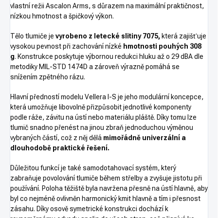
vlastní režii Ascalon Arms, s důrazem na maximální praktičnost,
nízkou hmotnost a špičkový výkon.
Tělo tlumiče je
vyrobeno z letecké slitiny 7075,
která zajišťuje
vysokou pevnost při zachování nízké
hmotnosti pouhých 308
g
. Konstrukce poskytuje výbornou redukci hluku až o 29 dBA dle
metodiky MIL-STD 1474D a zároveň výrazně pomáhá se
snížením zpětného rázu.
Hlavní předností modelu Vellera I-S je jeho modulární koncepce,
která umožňuje libovolně přizpůsobit jednotlivé komponenty
podle ráže, závitu na ústí nebo materiálu pláště. Díky tomu lze
tlumič snadno přenést na jinou zbraň jednoduchou výměnou
vybraných částí, což z něj dělá
mimořádně univerzální a
dlouhodobě praktické řešení.
Důležitou funkcí je také samodotahovací systém, který
zabraňuje povolování tlumiče během střelby a zvyšuje jistotu při
používání. Poloha těžiště byla navržena přesně na ústí hlavně, aby
byl co nejméně ovlivněn harmonický kmit hlavně a tím i přesnost
zásahu. Díky osově symetrické konstrukci dochází k