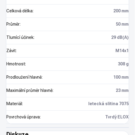
Celková délka
:
200 mm
Průměr
:
50 mm
Tlumící účinek
:
29 dB(A)
Závit
:
M14x1
Hmotnost
:
308 g
Prodloužení hlavně
:
100 mm
Maximální průměr hlavně
:
23 mm
Materiál
:
letecká slitina 7075
Povrchová úprava
:
Tvrdý ELOX
Diskuze