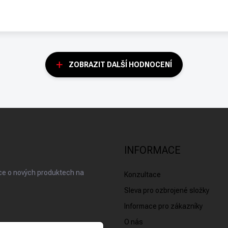
ZOBRAZIT DALŠÍ HODNOCENÍ
INFORMACE
ace o nových produktech na
Konzultace
Sleva pro ozbrojené složky
Informace pro zákazníky
O nás