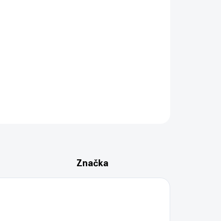
PŘIDAT DO KOŠÍKU
-FO)
ZEPTAT SE
HLÍDAT
Značka