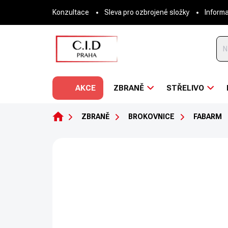
Přejít
Konzultace
Sleva pro ozbrojené složky
Inform
na
obsah
AKCE
ZBRANĚ
STŘELIVO
DOMŮ
ZBRANĚ
BROKOVNICE
FABARM
Neohodnoceno
Podrobnosti hodnoce