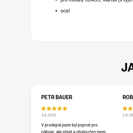
ocel
PETR BAUER
ROB
3.8.2026
2.8.2
V prodejně jsem byl poprvé pro
náboje, ale přijat a obsloužen jsem