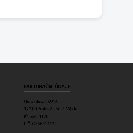
FAKTURAČNÍ ÚDAJE
Gorazdova 1994/9
120 00 Praha 2 - Nové Město
IČ: 65414128
DIČ: CZ65414128