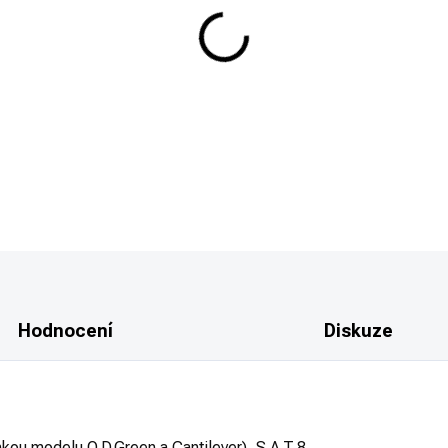
−
+
Úsťová brzda Fabarm (E-023-A
DETAILNÍ INFORMACE
Hodnocení
Diskuze
kou modelu O.D.Green a Cantilever), S.A.T.8