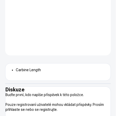
−
+
PŘIDAT DO KOŠÍKU
Anderson Manufacturing
D2-K020-A000
DETAILNÍ INFORMACE
ZEPTAT SE
HLÍDAT
Carbine Length
Diskuze
Buďte první, kdo napíše příspěvek k této položce.
Pouze registrovaní uživatelé mohou vkládat příspěvky. Prosím
přihlaste se
nebo se
registrujte
.