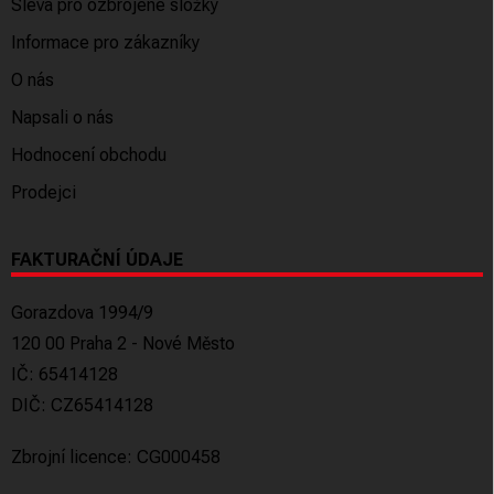
Sleva pro ozbrojené složky
Informace pro zákazníky
O nás
Napsali o nás
Hodnocení obchodu
Prodejci
FAKTURAČNÍ ÚDAJE
Gorazdova 1994/9
120 00 Praha 2 - Nové Město
IČ: 65414128
DIČ: CZ65414128
Zbrojní licence: CG000458