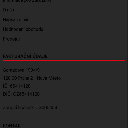
Informace pro zákazníky
O nás
Napsali o nás
Hodnocení obchodu
Prodejci
FAKTURAČNÍ ÚDAJE
Gorazdova 1994/9
120 00 Praha 2 - Nové Město
IČ: 65414128
DIČ: CZ65414128
Zbrojní licence: CG000458
KONTAKT