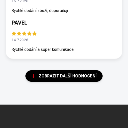
16.7.2026
Rychlé dodání zboží, doporučuji
PAVEL
14.7.2026
Rychlé dodání a super komunikace.
ZOBRAZIT DALŠÍ HODNOCENÍ
Z
á
p
a