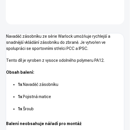
DETAILNÍ INFORMACE
ZEPTAT SE
HLÍDAT
Navaděč zásobníku ze série Warlock umožňuje rychlejší a
snadnější vkládání zásobníku do zbraně. Je vytvořen ve
spolupráci se sportovními střelci PCC a IPSC.
Tento díl je vyroben z vysoce odolného polymeru PA12.
Obsah balení:
1x
Navaděč zásobníku
1x
Pojistná matice
1x
Šroub
Balení neobsahuje nářadí pro montáž