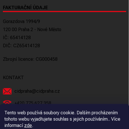
FAKTURAČNÍ ÚDAJE
Gorazdova 1994/9
120 00 Praha 2 - Nové Město
IČ: 65414128
DIČ: CZ65414128
Zbrojní licence: CG000458
KONTAKT
cidpraha
@
cidpraha.cz
+420 775 627 358
Tento web používá soubory cookie. Dalším procházením
Facebook
tohoto webu vyjadřujete souhlas s jejich používáním.. Více
informací
zde
.
cidpraha_zbrane