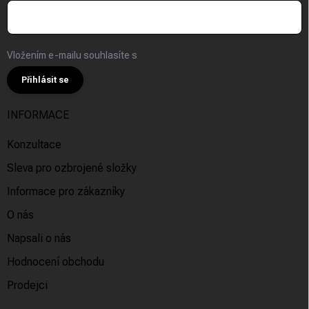
Vložením e-mailu souhlasíte s
podmínkami ochrany osobních údajů
Přihlásit se
INFORMACE
Konzultace
Sleva pro ozbrojené složky
Informace pro zákazníky
O nás
Napsali o nás
Hodnocení obchodu
Prodejci