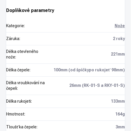
Doplňkové parametry
Kategorie
:
Nože
Záruka
:
2 roky
Délka otevřeného
221mm
nože
:
Délka čepele
:
100mm (od špičkypo rukojeť 98mm)
Délka vroubkování na
26mm (RK-01-S a RKY-01-S)
čepeli
:
Délka rukojeti
:
133mm
Hmotnost
:
164g
Tloušťka čepele
:
3mm