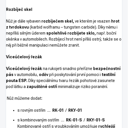
Rozbíječ skel
Nůž je dále vybaven
rozbíječem skel,
ve kterém je vsazen
hrot
z tvrdokovu
(karbid wolframu – tungsten carbide). Díky němu i
nepříliš silným úderem
spolehlivě rozbijete sklo,
např. boční
okénka v automobilech. Rozbíjecí hrot není příliš ostrý, takže se o
něj při běžné manipulaci nemůžete zranit.
Víceúčelový řezák
Víceúčelový řezák
na rukojeti snadno přeřízne
bezpečnostní
pás
v automobilu,
oděv
při poskytování první pomoci i
textilní
pouta ESP
.
Díky speciálnímu tvaru řezák pohotově zasunete
pod látku a
zapuštěné ostří
minimalizuje riziko poranění.
Nůž můžeme dodat
:
s rovným ostřím ....
RK-01
/
RKY-01
s kombinovaným ostřím ....
RK-01-S
/
RKY-01-S
Kombinované ostří s vroubkováním umožňuje
rychlejší