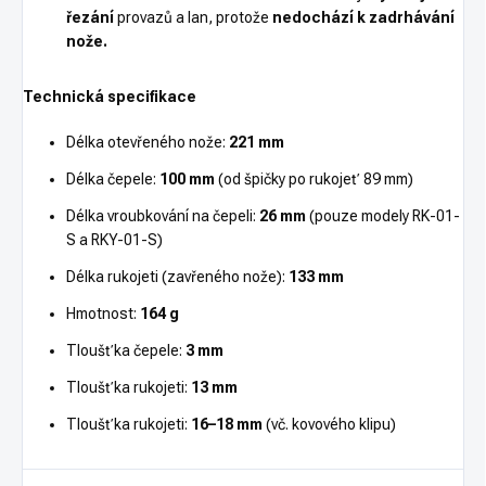
řezání
provazů a lan, protože
nedochází k zadrhávání
nože.
Technická specifikace
Délka otevřeného nože:
221 mm
Délka čepele:
100 mm
(od špičky po rukojeť 89 mm)
Délka vroubkování na čepeli:
26 mm
(pouze modely RK-01-
S a RKY-01-S)
Délka rukojeti (zavřeného nože):
133 mm
Hmotnost:
164 g
Tloušťka čepele:
3 mm
Tloušťka rukojeti:
13 mm
Tloušťka rukojeti:
16–18 mm
(vč. kovového klipu)