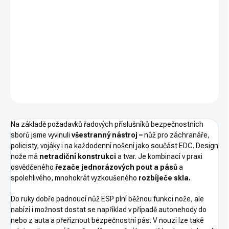
−
+
PŘIDAT DO KOŠÍKU
Záchranářský nůž ESP, černý, kombinované ostří
DETAILNÍ INFORMACE
ZEPTAT SE
HLÍDAT
Na základě požadavků řadových příslušníků bezpečnostních
sborů jsme vyvinuli
všestranný nástroj –
nůž pro záchranáře,
policisty, vojáky i na každodenní nošení jako součást EDC. Design
nože má
netradiční konstrukci
a tvar. Je kombinací v praxi
osvědčeného
řezače jednorázových pout a pásů
a
spolehlivého, mnohokrát vyzkoušeného
rozbíječe skla.
Do ruky dobře padnoucí nůž ESP plní běžnou funkci nože, ale
nabízí i možnost dostat se například v případě autonehody do
nebo z auta a přeříznout bezpečnostní pás. V nouzi lze také