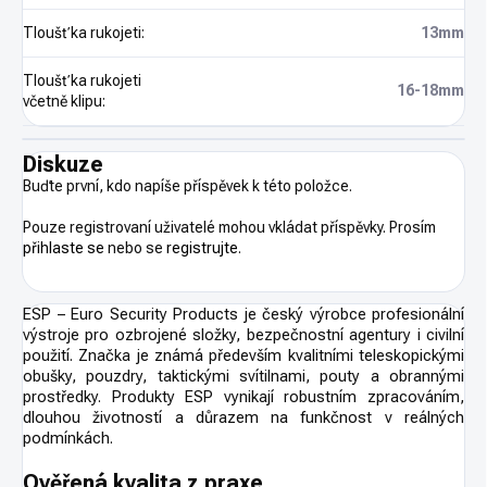
Tloušťka rukojeti
:
13mm
Tloušťka rukojeti
16-18mm
včetně klipu
:
Diskuze
Buďte první, kdo napíše příspěvek k této položce.
Pouze registrovaní uživatelé mohou vkládat příspěvky. Prosím
přihlaste se
nebo se
registrujte
.
ESP – Euro Security Products je český výrobce profesionální
výstroje pro ozbrojené složky, bezpečnostní agentury i civilní
použití. Značka je známá především kvalitními teleskopickými
obušky, pouzdry, taktickými svítilnami, pouty a obrannými
prostředky. Produkty ESP vynikají robustním zpracováním,
dlouhou životností a důrazem na funkčnost v reálných
podmínkách.
Ověřená kvalita z praxe