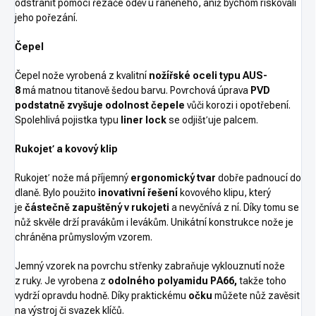
odstranit pomocí řezače oděv u raněného, aniž bychom riskovali
jeho pořezání.
Čepel
Čepel nože vyrobená z kvalitní
nožířské oceli typu AUS-
8
má matnou titanově šedou barvu. Povrchová úprava
PVD
podstatně zvyšuje odolnost čepele
vůči korozi i opotřebení.
Spolehlivá pojistka typu
liner lock
se odjišťuje palcem.
Rukojeť a kovový klip
Rukojeť nože má příjemný
ergonomický tvar
dobře padnoucí do
dlaně. Bylo použito
inovativní řešení
kovového klipu, který
je
částečně zapuštěný v rukojeti
a nevyčnívá z ní. Díky tomu se
nůž skvěle drží pravákům i levákům. Unikátní konstrukce nože je
chráněna průmyslovým vzorem.
Jemný vzorek na povrchu střenky zabraňuje vyklouznutí nože
z ruky. Je vyrobena z
odolného polyamidu PA66,
takže toho
vydrží opravdu hodně. Díky praktickému
očku
můžete nůž zavěsit
na výstroj či svazek klíčů.