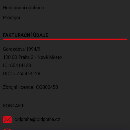
Hodnocení obchodu
Prodejci
FAKTURAČNÍ ÚDAJE
Gorazdova 1994/9
120 00 Praha 2 - Nové Město
IČ: 65414128
DIČ: CZ65414128
Zbrojní licence: CG000458
KONTAKT
cidpraha
@
cidpraha.cz