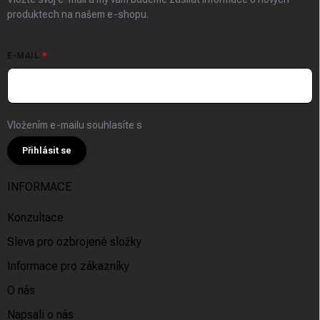
produktech na našem e-shopu.
E-MAIL
Vložením e-mailu souhlasíte s
podmínkami ochrany osobních údajů
Přihlásit se
INFORMACE
Konzultace
Sleva pro ozbrojené složky
Informace pro zákazníky
O nás
Napsali o nás