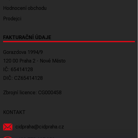
Hodnocení obchodu
Prodejci
FAKTURAČNÍ ÚDAJE
Gorazdova 1994/9
120 00 Praha 2 - Nové Město
IČ: 65414128
DIČ: CZ65414128
Zbrojní licence: CG000458
KONTAKT
cidpraha
@
cidpraha.cz