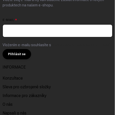
produktech na našem e-shopu.
E-MAIL
Vložením e-mailu souhlasíte s
podmínkami ochrany osobních údajů
Přihlásit se
INFORMACE
Konzultace
Sleva pro ozbrojené složky
Informace pro zákazníky
O nás
Napsali o nás