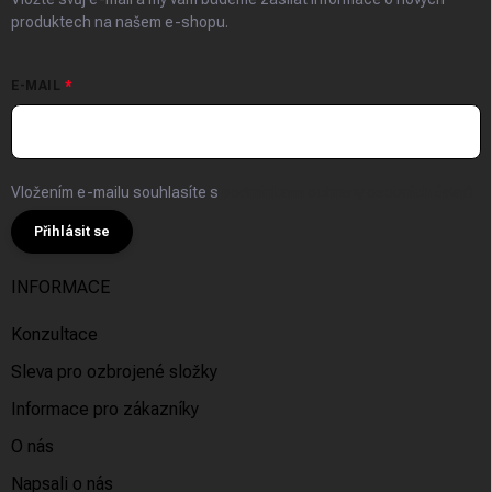
produktech na našem e-shopu.
E-MAIL
Vložením e-mailu souhlasíte s
podmínkami ochrany osobních údajů
Přihlásit se
INFORMACE
Konzultace
Sleva pro ozbrojené složky
Informace pro zákazníky
O nás
Napsali o nás