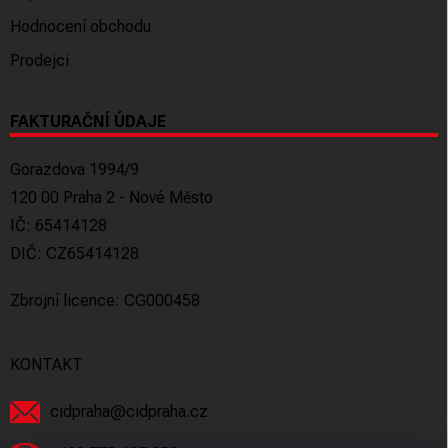
Hodnocení obchodu
Prodejci
FAKTURAČNÍ ÚDAJE
Gorazdova 1994/9
120 00 Praha 2 - Nové Město
IČ: 65414128
DIČ: CZ65414128
Zbrojní licence: CG000458
KONTAKT
cidpraha
@
cidpraha.cz