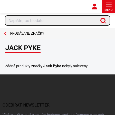
Přejít
na
obsah
Hledat
PRODÁVANÉ ZNAČKY
JACK PYKE
Žádné produkty značky
Jack Pyke
nebyly nalezeny...
Z
á
p
a
t
í
ODEBÍRAT NEWSLETTER
Vložte svůj e-mail a my vám budeme zasílat informace o nových