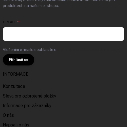
produktech na našem e-shopu.
E-MAIL
Vložením e-mailu souhlasíte s
podmínkami ochrany osobních údajů
Přihlásit se
INFORMACE
Konzultace
Sleva pro ozbrojené složky
Informace pro zákazníky
O nás
Napsali o nás