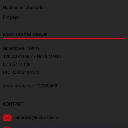
Hodnocení obchodu
Prodejci
FAKTURAČNÍ ÚDAJE
Gorazdova 1994/9
120 00 Praha 2 - Nové Město
IČ: 65414128
DIČ: CZ65414128
Zbrojní licence: CG000458
KONTAKT
cidpraha
@
cidpraha.cz