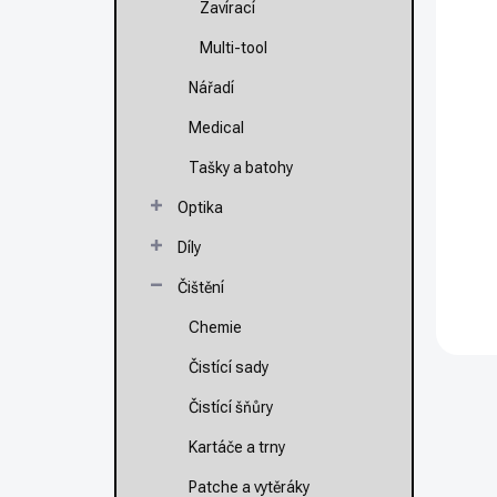
Zavírací
K
Multi-tool
S
G
Nářadí
1
Medical
Tašky a batohy
Optika
Va
K
Díly
Čištění
Chemie
Čistící sady
Čistící šňůry
Kartáče a trny
Patche a vytěráky