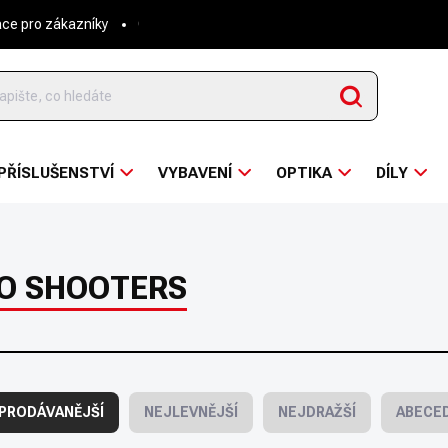
ace pro zákazníky
O nás
Napsali o nás
Hodnocení obchodu
Hledat
PŘÍSLUŠENSTVÍ
VYBAVENÍ
OPTIKA
DÍLY
O SHOOTERS
PRODÁVANĚJŠÍ
NEJLEVNĚJŠÍ
NEJDRAŽŠÍ
ABECE