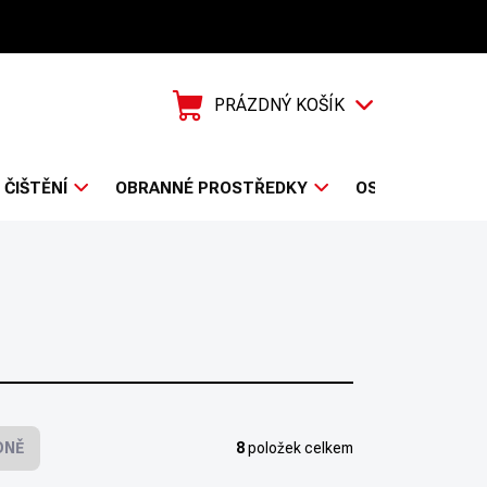
Prodejci
PRÁZDNÝ KOŠÍK
NÁKUPNÍ
KOŠÍK
ČIŠTĚNÍ
OBRANNÉ PROSTŘEDKY
OSTATNÍ
Z
DNĚ
8
položek celkem