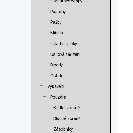
Cordurové wrapy
P
Popruhy
Pažby
Mířidla
Ovládací prvky
NOVI
Úsťová zařízení
Bipody
Ostatní
Vybavení
Pouzdra
Krátké zbraně
K
S
Dlouhé zbraně
T
Zásobníky