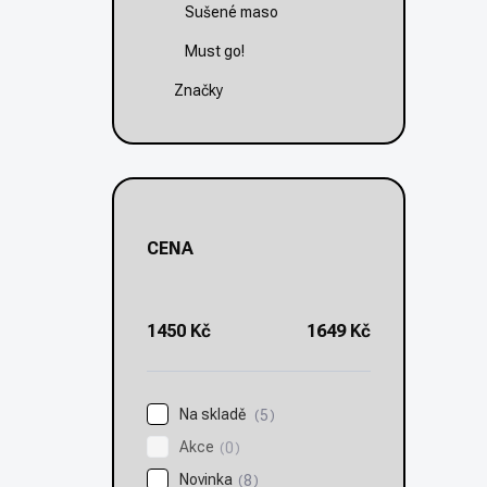
Sušené maso
Must go!
Značky
CENA
1450
Kč
1649
Kč
Na skladě
5
Akce
0
Novinka
8