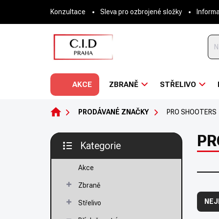
Přejít
Konzultace
Sleva pro ozbrojené složky
Inform
na
obsah
AKCE
ZBRANĚ
STŘELIVO
DOMŮ
PRODÁVANÉ ZNAČKY
PRO SHOOTERS
P
PR
Kategorie
o
Přeskočit
s
kategorie
t
Akce
r
Zbraně
Ř
a
a
n
NEJ
Střelivo
z
n