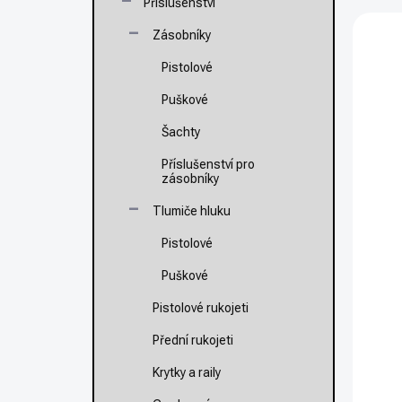
e
Příslušenství
í
n
V
p
Zásobníky
í
ý
NOVI
a
p
p
n
Pistolové
r
i
e
o
s
Puškové
l
d
p
Šachty
u
r
k
o
Příslušenství pro
t
d
zásobníky
ů
u
Tlumiče hluku
k
t
Pistolové
K
ů
S
Puškové
T
Pistolové rukojeti
1
Přední rukojeti
Krytky a raily
Va