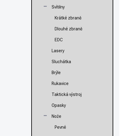
1
Svítilny
Krátké zbraně
Va
Dlouhé zbraně
P
EDC
Lasery
Sluchátka
Brýle
NOVI
Rukavice
Taktická výstroj
Opasky
Nože
Pevné