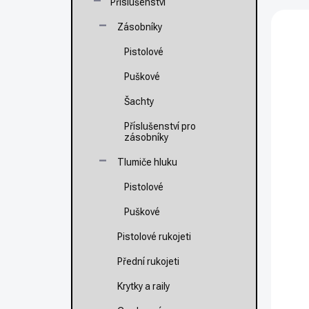
e
Příslušenství
í
n
V
p
Zásobníky
í
ý
a
p
p
n
Pistolové
r
i
e
o
s
Puškové
l
d
p
Šachty
u
r
k
o
Příslušenství pro
t
d
zásobníky
ů
u
Tlumiče hluku
k
t
Pistolové
N
ů
P
Puškové
D
P
Pistolové rukojeti
1
Přední rukojeti
Mě
99
Krytky a raily
ce