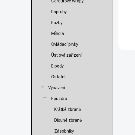
Cordurové wrapy
Popruhy
Po
ZP
Pažby
Mířidla
Ovládací prvky
Úsťová zařízení
Bipody
Ostatní
Vybavení
Pouzdra
Krátké zbraně
Dlouhé zbraně
Zásobníky