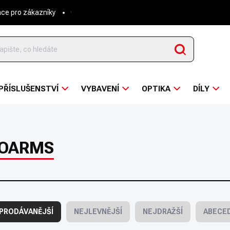
ace pro zákazníky
O nás
Napsali o nás
Hodnocení obchodu
Hledat
PŘÍSLUŠENSTVÍ
VYBAVENÍ
OPTIKA
DÍLY
OARMS
PRODÁVANĚJŠÍ
NEJLEVNĚJŠÍ
NEJDRAŽŠÍ
ABECE