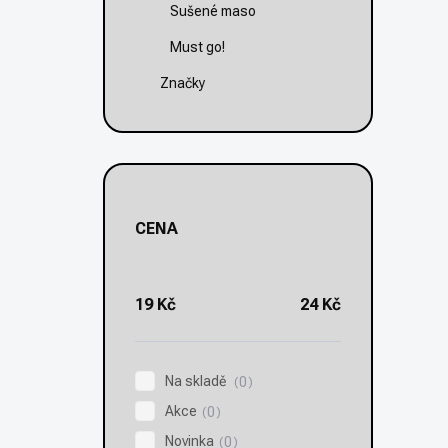
Sušené maso
Must go!
Značky
CENA
19
Kč
24
Kč
Na skladě
0
Akce
0
Novinka
0