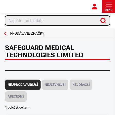
Přejít
na
obsah
Hledat
PRODÁVANÉ ZNAČKY
SAFEGUARD MEDICAL
TECHNOLOGIES LIMITED
Ř
a
NEJPRODÁVANĚJŠÍ
NEJLEVNĚJŠÍ
NEJDRAŽŠÍ
z
e
ABECEDNĚ
n
í
1
položek celkem
p