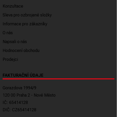
Konzultace
Sleva pro ozbrojené složky
Informace pro zákazníky
O nás
Napsali o nás
Hodnocení obchodu
Prodejci
FAKTURAČNÍ ÚDAJE
Gorazdova 1994/9
120 00 Praha 2 - Nové Město
IČ: 65414128
DIČ: CZ65414128