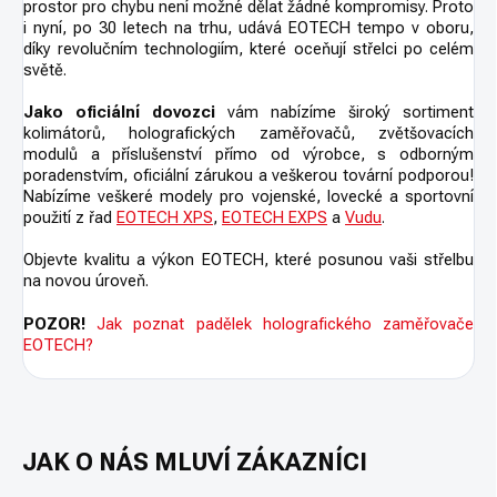
prostor pro chybu není možné dělat žádné kompromisy. Proto
i nyní, po 30 letech na trhu, udává EOTECH tempo v oboru,
díky revolučním technologiím, které oceňují střelci po celém
světě.
Jako oficiální dovozci
vám nabízíme široký sortiment
kolimátorů, holografických zaměřovačů, zvětšovacích
modulů a příslušenství přímo od výrobce, s odborným
poradenstvím, oficiální zárukou a veškerou tovární podporou!
Nabízíme veškeré modely pro vojenské, lovecké a sportovní
použití z řad
EOTECH XPS
,
EOTECH EXPS
a
Vudu
.
Objevte kvalitu a výkon EOTECH, které posunou vaši střelbu
na novou úroveň.
POZOR!
Jak poznat padělek holografického zaměřovače
EOTECH?