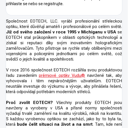
přihlaste se
nebo se
registrujte
.
Společnost
EOTECH, LLC.
vyrábí profesionální střeleckou
optiku, které důvěřují amatéři i profesionálové po celém světě.
Již od svého založení v roce 1995 v Michiganu v USA
se
EOTECH stal průkopníkem v oblasti optických technologií a
získal si reputaci díky svým inovativním holografickým
zaměřovačům. Tyto přístroje se rychle staly oblíbenými mezi
vojenskými a policejními jednotkami po celém světě, což
svědčí o jejich kvalitě a spolehlivosti.
V roce 2016 společnost EOTECH rozšířila svou produktovou
řadu zavedením
prémiové
optiky
Vudu®
navržené tak, aby
vyhovovala i těm nejnáročnějším uživatelům. EOTECH
neustále investuje do výzkumu a vývoje, aby přinášela řešení,
která odpovídají potřebám moderních střelců.
Proč zvolit EOTECH?
Všechny produkty EOTECH jsou
navrženy a vyrobeny v USA a přísné normy společnosti
vyžadují trvalé zaměření na kvalitu výrobků, nikoli na kvantitu.
S každou vyrobenou optikou se zachází, jako by to byla ta,
která
bude čelit situaci na život a na smrt
. Tam, kde není