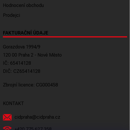
Hodnocení obchodu
Prodejci
FAKTURAČNÍ ÚDAJE
Gorazdova 1994/9
120 00 Praha 2 - Nové Město
IČ: 65414128
DIČ: CZ65414128
Zbrojní licence: CG000458
KONTAKT
cidpraha
@
cidpraha.cz
+420 775 627 358