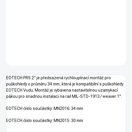
−
+
PŘIDAT DO KOŠÍKU
EOTECH
PRS 2" je předsazená rychloupínací montáž pro
puškohledy EOTECH Vudu a další o průměru 34 mm
DETAILNÍ INFORMACE
ZEPTAT SE
HLÍDAT
EOTECH
PRS 2" je předsazená rychloupínací montáž pro
puškohledy o průměru 34 mm, která je kompatibilní s puškohledy
EOTECH Vudu. Montáž je vybavena nastavitelnou uzamykací
pákou pro snadnou instalaci na rail
MIL-STD-1913 / weaver 1".
EOTECH číslo součástky: MN2016: 34 mm
EOTECH číslo součástky: MN2015: 30 mm