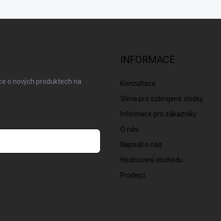
INFORMACE
ace o nových produktech na
Konzultace
Sleva pro ozbrojené složky
Informace pro zákazníky
O nás
Napsali o nás
Hodnocení obchodu
osobních údajů
Prodejci