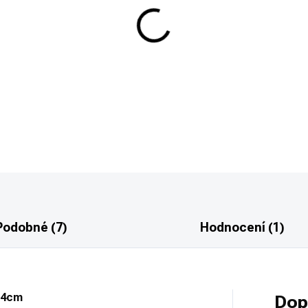
−
+
Lapače Umarex Perfecta pyrami
pro uchycení papírových terčů.
DETAILNÍ INFORMACE
Podobné (7)
Hodnocení (1)
14cm
Dop