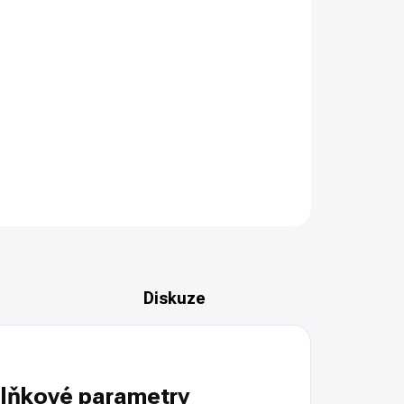
PŘIDAT DO KOŠÍKU
d 14x14cm ve tvaru pyramidy,bezpečné závěsné lapače
ZEPTAT SE
HLÍDAT
Diskuze
lňkové parametry