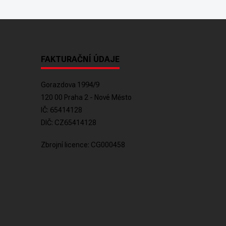
FAKTURAČNÍ ÚDAJE
Gorazdova 1994/9
120 00 Praha 2 - Nové Město
IČ: 65414128
DIČ: CZ65414128
Zbrojní licence: CG000458