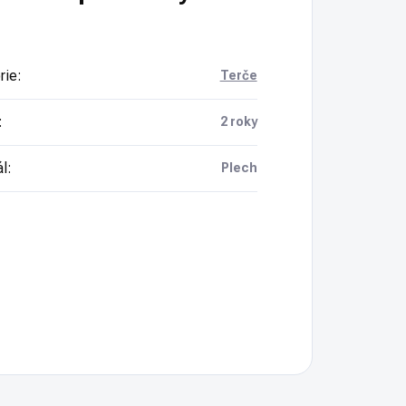
rie
:
Terče
:
2 roky
ál
:
Plech