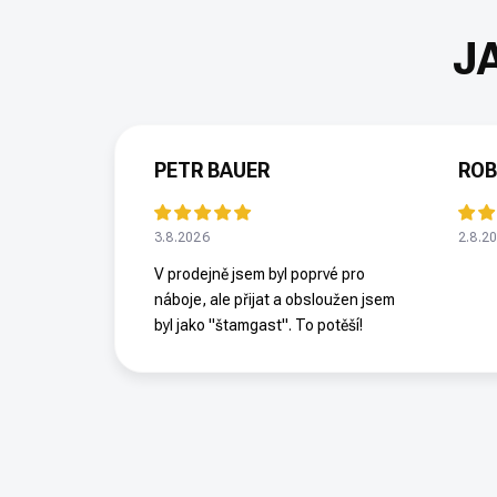
PETR BAUER
ROB
3.8.2026
2.8.2
V prodejně jsem byl poprvé pro
náboje, ale přijat a obsloužen jsem
byl jako "štamgast". To potěší!