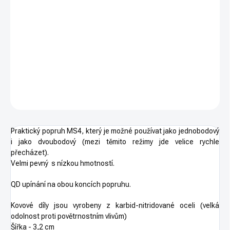
−
+
PŘIDAT DO KOŠÍKU
Oblíbený univerzální řemen MAGPUL MS4 Dual QD GEN 2 v barvě
coyote.
DETAILNÍ INFORMACE
ZEPTAT SE
HLÍDAT
Praktický popruh MS4, který je možné používat jako jednobodový
i jako dvoubodový (mezi těmito režimy jde velice rychle
přecházet).
Velmi pevný s nízkou hmotností.
QD upínání na obou koncích popruhu.
Kovové díly jsou vyrobeny z karbid-nitridované oceli (velká
odolnost proti povětrnostním vlivům)
Šířka - 3,2 cm