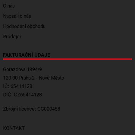
O nás
Napsali o nás
Hodnocení obchodu
Prodejci
FAKTURAČNÍ ÚDAJE
Gorazdova 1994/9
120 00 Praha 2 - Nové Město
IČ: 65414128
DIČ: CZ65414128
Zbrojní licence: CG000458
KONTAKT