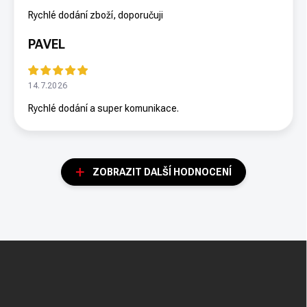
Rychlé dodání zboží, doporučuji
PAVEL
14.7.2026
Rychlé dodání a super komunikace.
ZOBRAZIT DALŠÍ HODNOCENÍ
Z
á
p
a