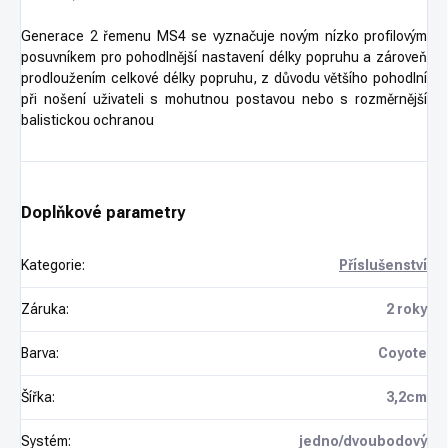
Generace 2 řemenu MS4 se vyznačuje novým nízko profilovým
posuvníkem pro pohodlnější nastavení délky popruhu a zároveň
prodloužením celkové délky popruhu, z důvodu většího pohodlní
při nošení uživateli s mohutnou postavou nebo s rozměrnější
balistickou ochranou
Doplňkové parametry
Kategorie
:
Příslušenství
Záruka
:
2 roky
Barva
:
Coyote
Šířka
:
3,2cm
Systém
:
jedno/dvoubodový