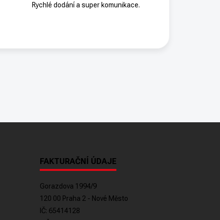
Rychlé dodání a super komunikace.
FAKTURAČNÍ ÚDAJE
Gorazdova 1994/9
120 00 Praha 2 - Nové Město
IČ: 65414128