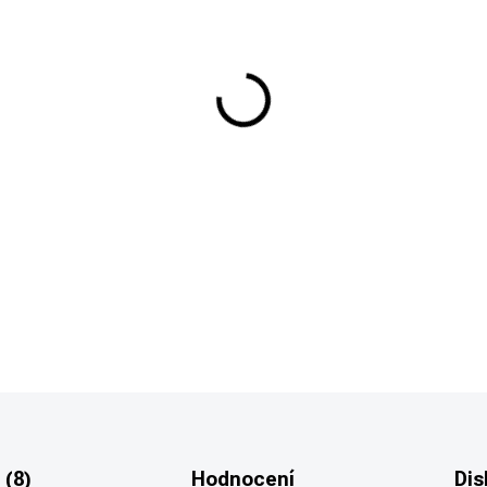
−
+
Populární polymerový zásobník
nábojů ráže 9mmx19 (9mm Luger
DETAILNÍ INFORMACE
 (8)
Hodnocení
Dis