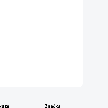
PŘIDAT DO KOŠÍKU
 MAGPUL PMAG pro zbraně GLOCK s kapacitou 15
).
ZEPTAT SE
HLÍDAT
kuze
Značka