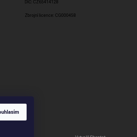
DIČ: CZ65414128
Zbrojní licence: CG000458
ouhlasím