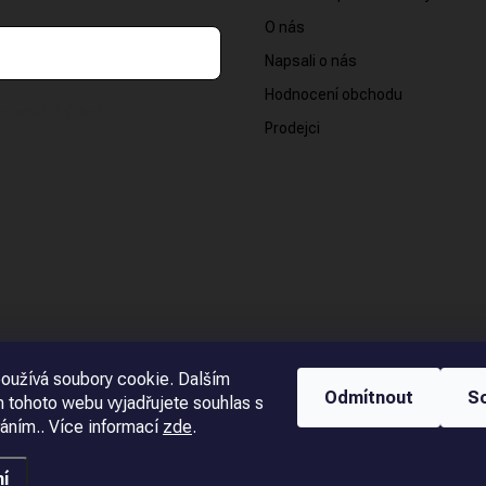
O nás
Napsali o nás
Hodnocení obchodu
osobních údajů
Prodejci
oužívá soubory cookie. Dalším
Odmítnout
S
 tohoto webu vyjadřujete souhlas s
váním.. Více informací
zde
.
í