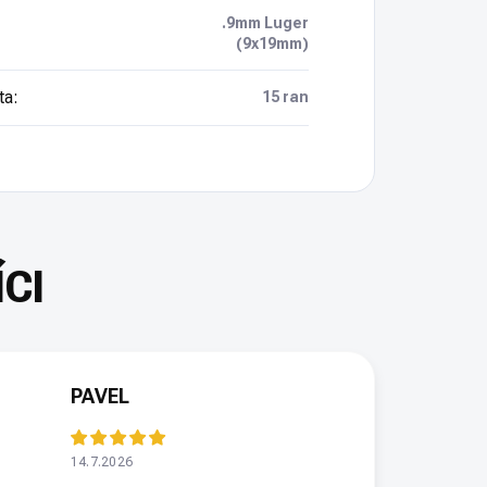
.9mm Luger
(9x19mm)
ta
:
15 ran
PAVEL
14.7.2026