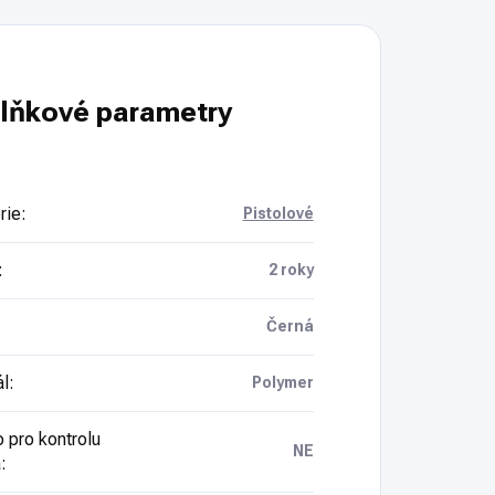
lňkové parametry
rie
:
Pistolové
:
2 roky
Černá
ál
:
Polymer
 pro kontrolu
NE
a
: