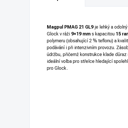
Magpul PMAG 21 GL9
je lehký a odoln
Glock v ráži
9×19 mm
s kapacitou
15
ra
polymeru (obsahující 2 % teflonu) a kvali
podávání i při intenzivním provozu. Zásob
údržbu, přičemž konstrukce klade důraz 
ideální volba pro střelce hledající spole
pro Glock.