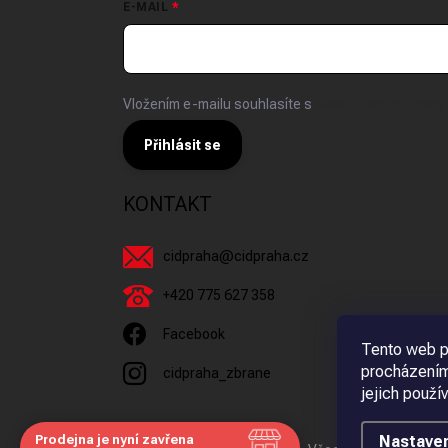
E-MAIL
Vložením e-mailu souhlasíte s
podmínkami ochrany 
Přihlásit se
KONTAKT
cidpraha
@
cidpraha.cz
+420 775 627 358
Facebook
Tento web p
procházením
cidpraha_zbrane
jejich použí
Prodejna je nyní zavřena
Nastaven