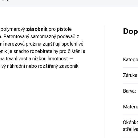
ý polymerový
zásobník
pro pistole
Dop
n
. Patentovaný samomazný podavač z
tní nerezová pružina zajišťují spolehlivé
ník je snadno rozebiratelný pro čištění a
na trvanlivost a nízkou hmotnost —
Katego
hlivý náhradní nebo rozšířený zásobník
Záruka
Barva
:
Materi
Okénko
střeliv