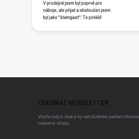
V prodejně jsem byl poprvé pro
náboje, ale přijat a obsloužen jsem
byl jako "štamgast". To potěší!
Z
á
p
a
ODEBÍRAT NEWSLETTER
t
í
Vložte svůj e-mail a my vám budeme zasílat inform
našem e-shopu.