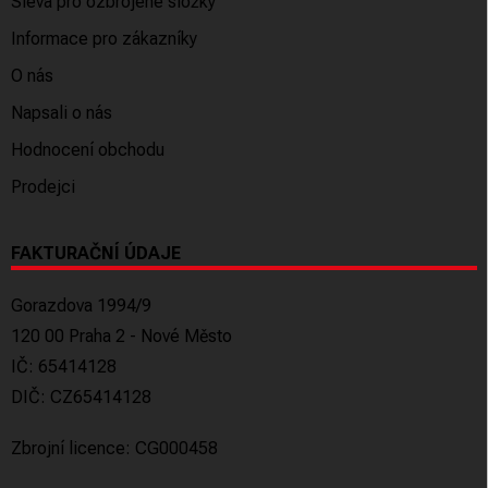
Sleva pro ozbrojené složky
Informace pro zákazníky
O nás
Napsali o nás
Hodnocení obchodu
Prodejci
FAKTURAČNÍ ÚDAJE
Gorazdova 1994/9
120 00 Praha 2 - Nové Město
IČ: 65414128
DIČ: CZ65414128
Zbrojní licence: CG000458