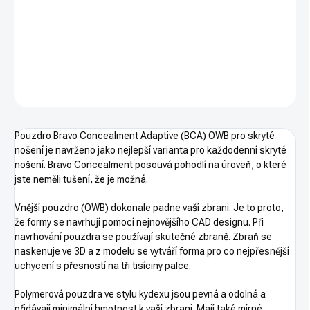
cena:
Varianta: Levák. Kód: BC10-1005
DETAILNÍ INFORMACE
ZEPTAT SE
HLÍDAT
Pouzdro Bravo Concealment Adaptive (BCA) OWB pro skryté
nošení je navrženo jako nejlepší varianta pro každodenní skryté
nošení. Bravo Concealment posouvá pohodlí na úroveň, o které
jste neměli tušení, že je možná.
Vnější pouzdro (OWB) dokonale padne vaší zbrani. Je to proto,
že formy se navrhují pomocí nejnovějšího CAD designu. Při
navrhování pouzdra se používají skutečné zbraně. Zbraň se
naskenuje ve 3D a z modelu se vytváří forma pro co nejpřesnější
uchycení s přesností na tři tisíciny palce.
Polymerová pouzdra ve stylu kydexu jsou pevná a odolná a
přidávají minimální hmotnost k vaší zbrani. Mají také mírné