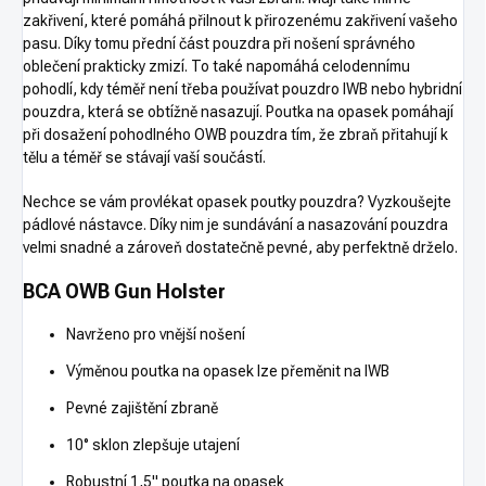
zakřivení, které pomáhá přilnout k přirozenému zakřivení vašeho
pasu. Díky tomu přední část pouzdra při nošení správného
oblečení prakticky zmizí. To také napomáhá celodennímu
pohodlí, kdy téměř není třeba používat pouzdro IWB nebo hybridní
pouzdra, která se obtížně nasazují. Poutka na opasek pomáhají
při dosažení pohodlného OWB pouzdra tím, že zbraň přitahují k
tělu a téměř se stávají vaší součástí.
Nechce se vám provlékat opasek poutky pouzdra? Vyzkoušejte
pádlové nástavce. Díky nim je sundávání a nasazování pouzdra
velmi snadné a zároveň dostatečně pevné, aby perfektně drželo.
BCA OWB Gun Holster
Navrženo pro vnější nošení
Výměnou poutka na opasek lze přeměnit na IWB
Pevné zajištění zbraně
10° sklon zlepšuje utajení
Robustní 1,5" poutka na opasek