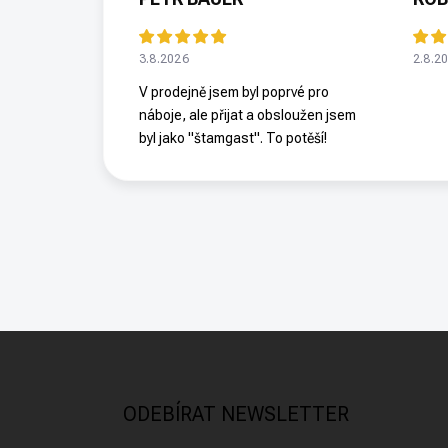
3.8.2026
2.8.2
V prodejně jsem byl poprvé pro
náboje, ale přijat a obsloužen jsem
byl jako "štamgast". To potěší!
Z
á
p
a
ODEBÍRAT NEWSLETTER
t