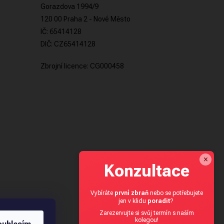
Gorazdova 1994/9
120 00 Praha 2 - Nové Město
IČ: 65414128
DIČ: CZ65414128
Zbrojní licence: CG000458
×
Konzultace
Vybíráte
první zbraň
nebo se potřebujete
jen v klidu
poradit
?
Zarezervujte si svůj termín s naším
kolegou!