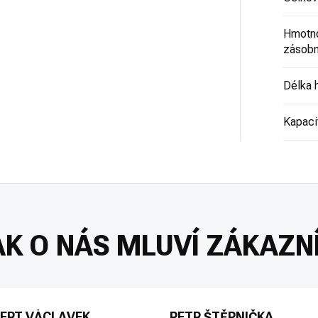
Hmotno
zásob
Délka 
Kapaci
ERT VÁCLAVEK
PETR ŠTĚPNIČKA