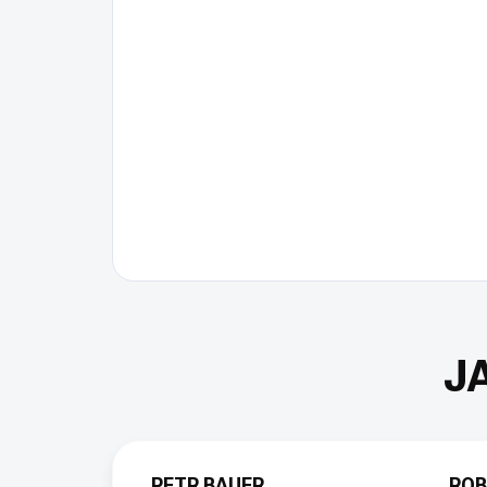
PETR BAUER
ROB