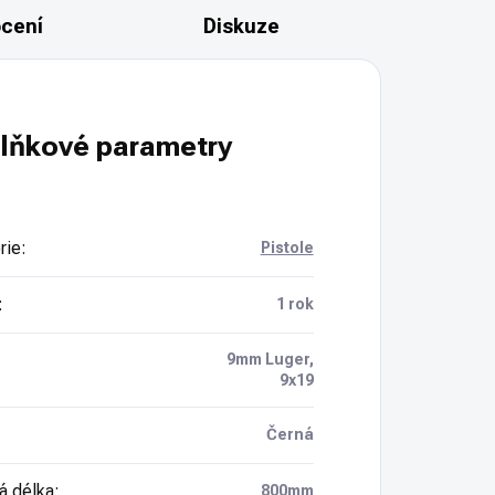
cení
Diskuze
lňkové parametry
rie
:
Pistole
:
1 rok
9mm Luger,
9x19
Černá
á délka
:
800mm