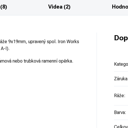
(8)
Videa (2)
Hodno
Dop
ráže 9x19mm, upravený spol. Iron Works
A-I).
Rámová nebo trubková ramenní opěrka.
Katego
Záruka
Ráže
:
Barva
:
Celkov