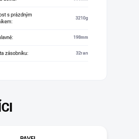
st s prázdným
3210g
níkem
:
hlavně
:
198mm
ta zásobníku
:
32ran
PAVEL