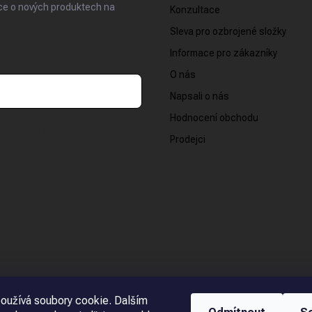
ace o nových produktech na
Konzultace
Sleva pro ozbrojené složky
Informace pro zákazníky
O nás
Napsali o nás
Hodnocení obchodu
osobních údajů
Prodejci
oužívá soubory cookie. Dalším