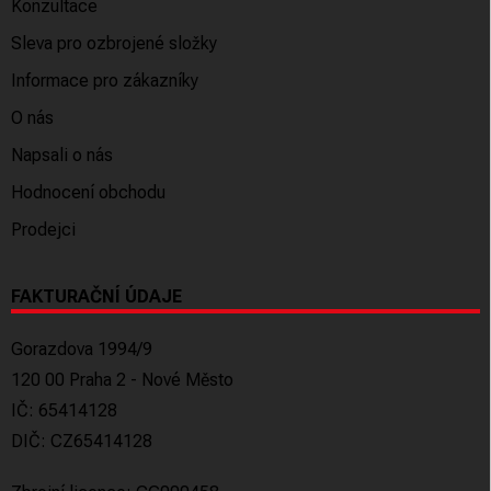
Konzultace
Sleva pro ozbrojené složky
Informace pro zákazníky
O nás
Napsali o nás
Hodnocení obchodu
Prodejci
FAKTURAČNÍ ÚDAJE
Gorazdova 1994/9
120 00 Praha 2 - Nové Město
IČ: 65414128
DIČ: CZ65414128