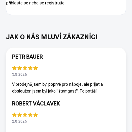
přihlaste se
nebo se
registrujte
.
PETR BAUER
3.8.2026
V prodejně jsem byl poprvé pro náboje, ale přijat a
obsloužen jsem byl jako "štamgast". To potěší!
ROBERT VÁCLAVEK
2.8.2026