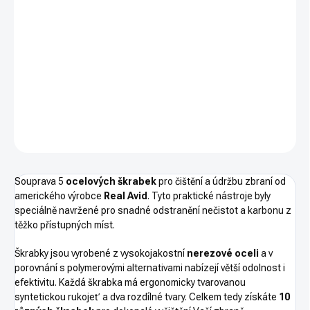
−
+
PŘIDAT DO KOŠÍKU
Sada ocelových škrabek
DETAILNÍ INFORMACE
ZEPTAT SE
HLÍDAT
Souprava 5
ocelových škrabek
pro čištění a údržbu zbraní od
amerického výrobce
Real Avid
. Tyto praktické nástroje byly
speciálně navržené pro snadné odstranění nečistot a karbonu z
těžko přístupných míst.
Škrabky jsou vyrobené z vysokojakostní
nerezové oceli
a v
porovnání s polymerovými alternativami nabízejí větší odolnost i
efektivitu. Každá škrabka má ergonomicky tvarovanou
syntetickou rukojeť a dva rozdílné tvary. Celkem tedy získáte
10