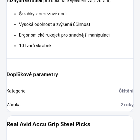
různých škrabek
pro dokonalé vyčištění Vaší zbraně.
Škrabky z nerezové oceli
Vysoká odolnost a zvýšená účinnost
Ergonomické rukojeti pro snadnější manipulaci
10 tvarů škrabek
Doplňkové parametry
Kategorie
:
Čištění
Záruka
:
2 roky
Real Avid Accu Grip Steel Picks