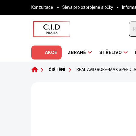
Přejít
Konzultace
Sleva pro ozbrojené složky
Inform
na
obsah
AKCE
ZBRANĚ
STŘELIVO
DOMŮ
ČIŠTĚNÍ
REAL AVID BORE-MAX SPEED 
Neohodnoceno
Podrobnosti hodnoce