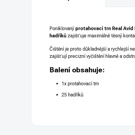
Poniklovaný
protahovací trn Real Avi
hadříků
zajišťuje maximálně těsný konta
Čištění je proto důkladnější a rychlejší n
zajišťují precizní vyčištění hlavně a odst
Balení obsahuje:
1x protahovací trn
25 hadříků