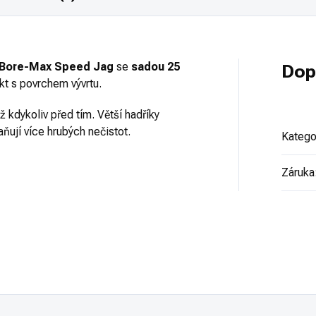
d Bore-Max Speed Jag
se
sadou 25
Dop
kt s povrchem vývrtu.
ež kdykoliv před tím. Větší hadříky
raňují více hrubých nečistot.
Katego
Záruka