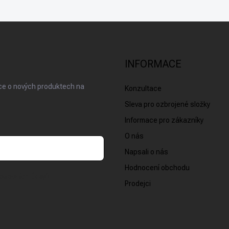
INFORMACE
ace o nových produktech na
Konzultace
Sleva pro ozbrojené složky
Informace pro zákazníky
O nás
Napsali o nás
Hodnocení obchodu
osobních údajů
Prodejci