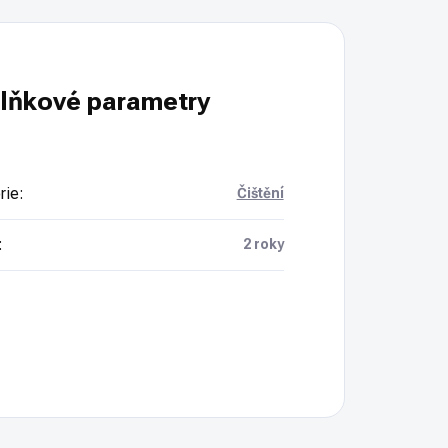
lňkové parametry
rie
:
Čištění
:
2 roky