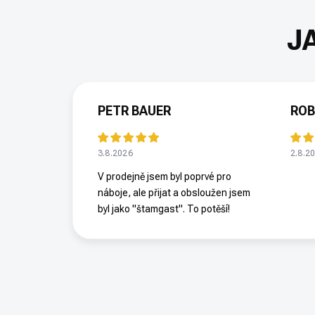
PETR BAUER
ROB
3.8.2026
2.8.2
V prodejně jsem byl poprvé pro
náboje, ale přijat a obsloužen jsem
byl jako "štamgast". To potěší!