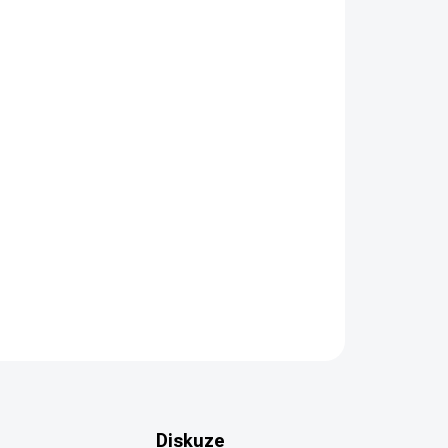
PŘIDAT DO KOŠÍKU
m
ZEPTAT SE
HLÍDAT
Diskuze