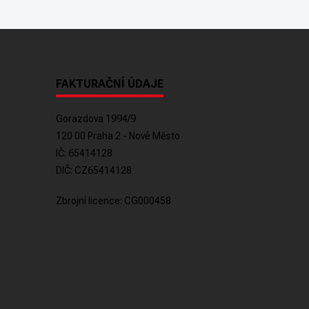
FAKTURAČNÍ ÚDAJE
Gorazdova 1994/9
120 00 Praha 2 - Nové Město
IČ: 65414128
DIČ: CZ65414128
Zbrojní licence: CG000458