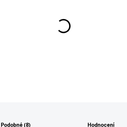
−
+
Protahovací trn, cal. .30 / 7,62m
DETAILNÍ INFORMACE
Podobné (8)
Hodnocení