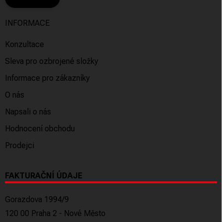
INFORMACE
Konzultace
Sleva pro ozbrojené složky
Informace pro zákazníky
O nás
Napsali o nás
Hodnocení obchodu
Prodejci
FAKTURAČNÍ ÚDAJE
Gorazdova 1994/9
120 00 Praha 2 - Nové Město