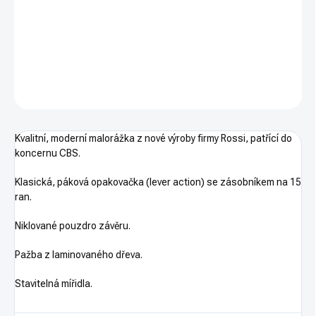
cena:
Pouze osobní odběr. Pouze na ZP. Ráže .22LR. Mířidla
DETAILNÍ INFORMACE
ZEPTAT SE
HLÍDAT
Kvalitní, moderní malorážka z nové výroby firmy Rossi, patřící do
koncernu CBS.
Klasická, páková opakovačka (lever action) se zásobníkem na 15
ran.
Niklované pouzdro závěru.
Pažba z laminovaného dřeva.
Stavitelná mířidla.