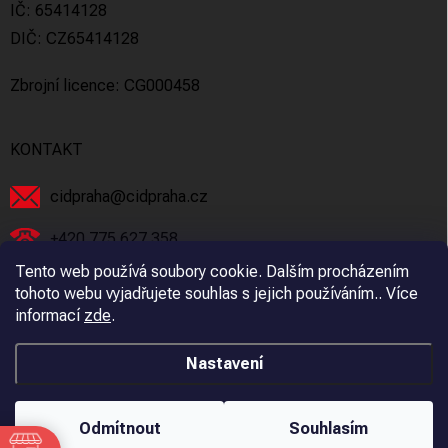
IČ: 65414128
DIČ: CZ65414128
Zbrojní licence: CG000458
KONTAKT
cidpraha
@
cidpraha.cz
+420 775 627 358
Tento web používá soubory cookie. Dalším procházením
Facebook
tohoto webu vyjadřujete souhlas s jejich používáním.. Více
informací
zde
.
cidpraha_zbrane
Nastavení
Copyright 2026
C.I.D Praha s.r.o.
. Všechna práva vyhrazena.
Odmítnout
Souhlasím