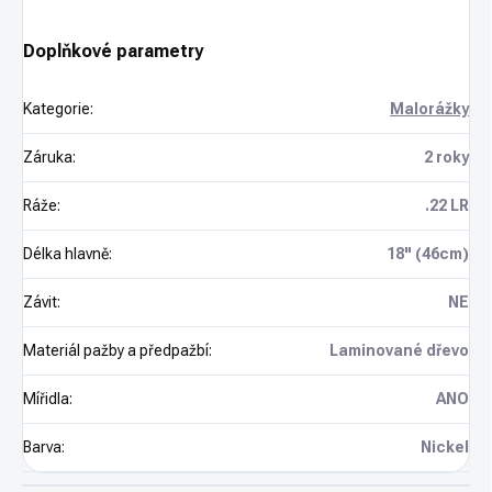
Doplňkové parametry
Kategorie
:
Malorážky
Záruka
:
2 roky
Ráže
:
.22 LR
Délka hlavně
:
18" (46cm)
Závit
:
NE
Materiál pažby a předpažbí
:
Laminované dřevo
Mířidla
:
ANO
Barva
:
Nickel