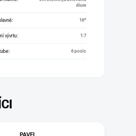
dium
hlavně
:
16"
í vývrtu
:
1:7
tube
:
6 pozic
PAVEL