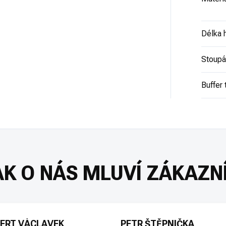
Délka 
Stoupán
Buffer 
ERT VÁCLAVEK
PETR ŠTĚPNIČKA