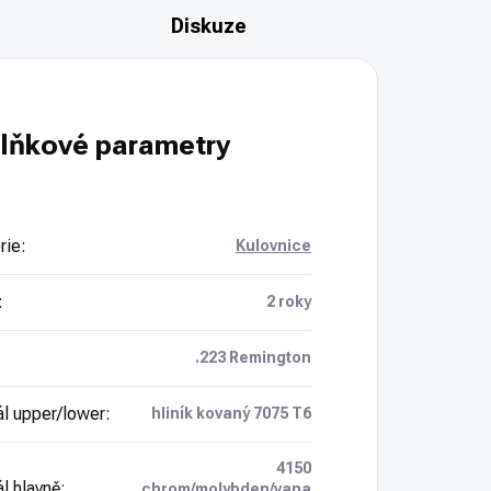
Diskuze
lňkové parametry
rie
:
Kulovnice
:
2 roky
.223 Remington
ál upper/lower
:
hliník kovaný 7075 T6
4150
l hlavně
:
chrom/molybden/vana