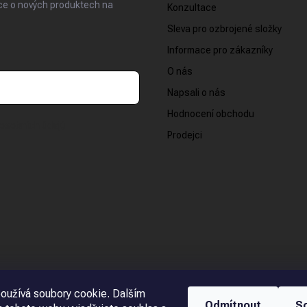
ace o nových produktech na
Konzultace
Sleva pro ozbrojené složky
Informace pro zákazníky
O nás
Napsali o nás
Hodnocení obchodu
osobních údajů
Prodejci
oužívá soubory cookie. Dalším
Odmítnout
S