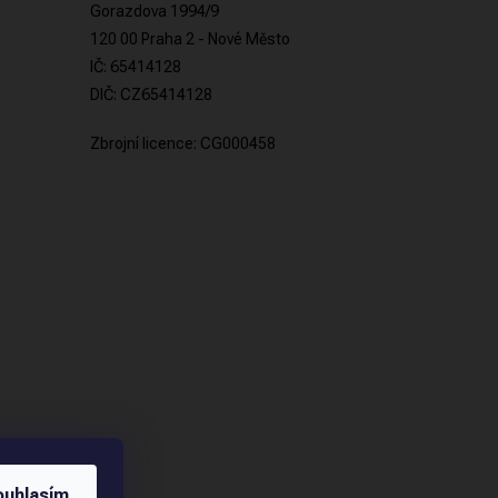
Gorazdova 1994/9
120 00 Praha 2 - Nové Město
IČ: 65414128
DIČ: CZ65414128
Zbrojní licence: CG000458
ouhlasím