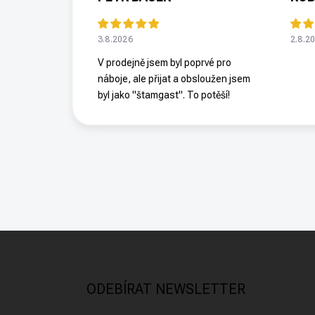
3.8.2026
2.8.2
V prodejně jsem byl poprvé pro
náboje, ale přijat a obsloužen jsem
byl jako "štamgast". To potěší!
Z
á
p
a
ODEBÍRAT NEWSLETTER
t