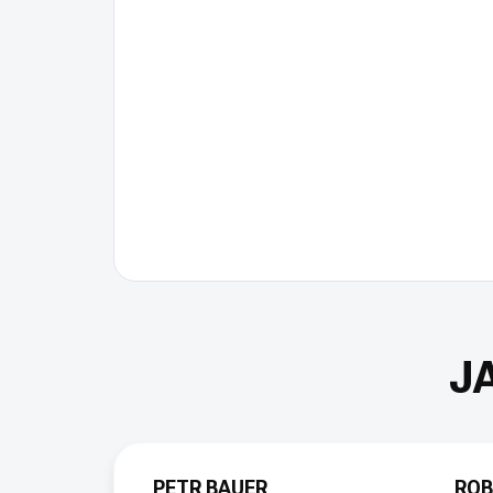
PETR BAUER
ROB