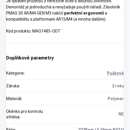
Je vybaven pružinou z nerezové oceli s dlouhou životností.
Demontáž je jednoduchá a nevyžaduje použití nářadí. Zásobník
PMAG 30 AR/M4 GEN M3 nabízí
perfektní ergonomii
a
kompatibilitu s platformami AR15/M4 (a mnoha dalšími).
Kód produktu: MAG1485-ODT
Doplňkové parametry
Kategorie
:
Puškové
Záruka
:
2 roky
Materiál
:
Polymer
Okénko pro kontrolu
NE
střeliva
:
Ráže
:
.223Rem / 5.56mm NATO