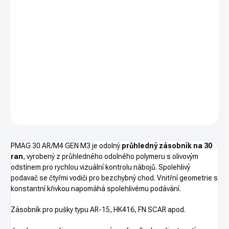
−
+
PŘIDAT DO KOŠÍKU
Zásobník MAGPUL PMAG 30 GEN M3 AR/M4 - transparentní
polymerový zásobník pro pušky typu AR na 20 nábojů ráže
5.56x45 NATO / .223 Rem
DETAILNÍ INFORMACE
ZEPTAT SE
HLÍDAT
PMAG 30 AR/M4 GEN M3 je odolný
průhledný
zásobník na 30
ran
, vyrobený z průhledného odolného polymeru s olivovým
odstínem pro rychlou vizuální kontrolu nábojů. Spolehlivý
podavač se čtyřmi vodiči pro bezchybný chod. Vnitřní geometrie s
konstantní křivkou napomáhá spolehlivému podávání.
Zásobník pro pušky typu AR-15, HK416, FN SCAR apod.