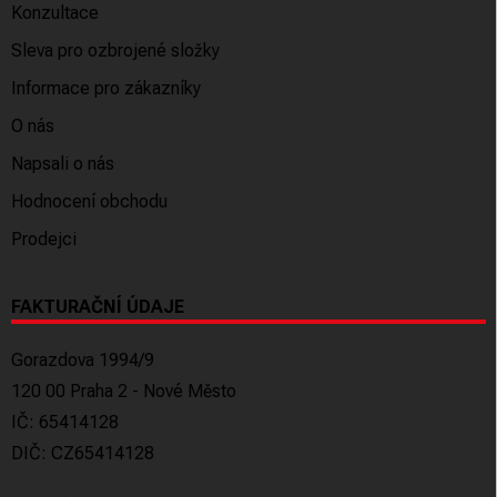
Konzultace
Sleva pro ozbrojené složky
Informace pro zákazníky
O nás
Napsali o nás
Hodnocení obchodu
Prodejci
FAKTURAČNÍ ÚDAJE
Gorazdova 1994/9
120 00 Praha 2 - Nové Město
IČ: 65414128
DIČ: CZ65414128