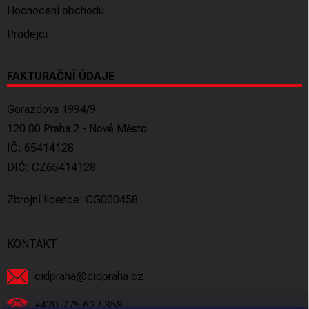
Hodnocení obchodu
Prodejci
FAKTURAČNÍ ÚDAJE
Gorazdova 1994/9
120 00 Praha 2 - Nové Město
IČ: 65414128
DIČ: CZ65414128
Zbrojní licence: CG000458
KONTAKT
cidpraha
@
cidpraha.cz
+420 775 627 358