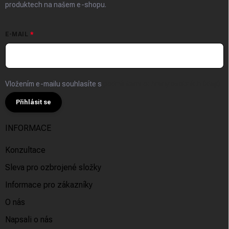
produktech na našem e-shopu.
E-MAIL
Vložením e-mailu souhlasíte s
podmínkami ochrany osobních údajů
Přihlásit se
INFORMACE
Konzultace
Sleva pro ozbrojené složky
Informace pro zákazníky
O nás
Napsali o nás