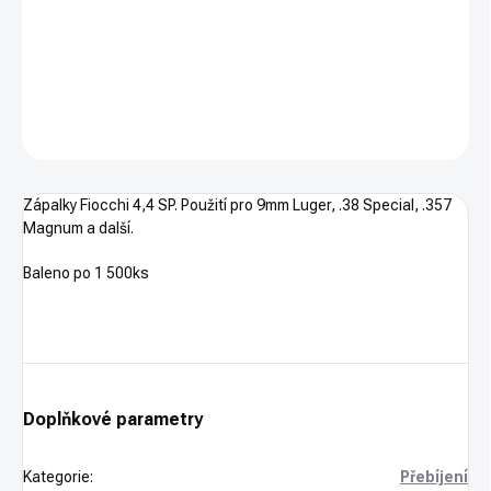
Pouze osobní odběr. Pouze na ZP. Balení 1 500ks
DETAILNÍ INFORMACE
ZEPTAT SE
HLÍDAT
Zápalky Fiocchi 4,4 SP. Použití pro 9mm Luger, .38 Special, .357
Magnum a další.
Baleno po 1 500ks
Doplňkové parametry
Kategorie
:
Přebíjení