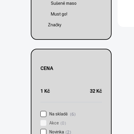
Sušené maso
Must go!
Značky
CENA
1
Kč
32
Kč
Na skladě
6
Akce
0
Novinka
2