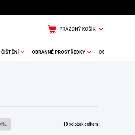
Prodejci
PRÁZDNÝ KOŠÍK
NÁKUPNÍ
KOŠÍK
ČIŠTĚNÍ
OBRANNÉ PROSTŘEDKY
OSTATNÍ
Z
DNĚ
18
položek celkem