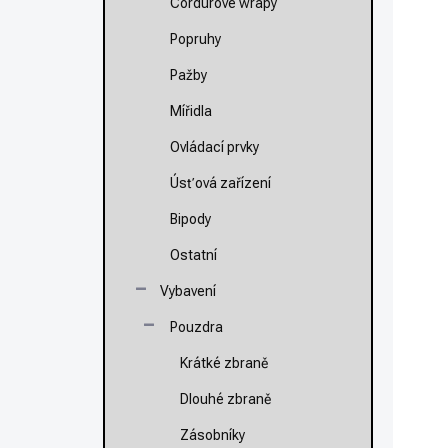
Cordurové wrapy
Ná
je
Popruhy
(S
od
Pažby
Fi
Mířidla
Ovládací prvky
Úsťová zařízení
Bipody
Ostatní
Vybavení
Pouzdra
Krátké zbraně
Dlouhé zbraně
N
Zásobníky
1