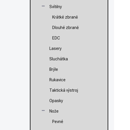
Svítilny
1
Krátké zbraně
Mě
82
ce
Dlouhé zbraně
EDC
Po
Lasery
ZP
Sluchátka
Brýle
Rukavice
Taktická výstroj
Opasky
Nože
Pevné