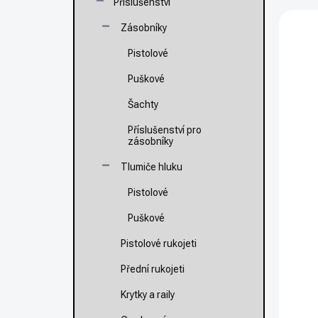
e
Příslušenství
í
n
V
p
Zásobníky
í
ý
NOVI
a
p
p
n
Pistolové
r
i
e
o
s
Puškové
l
d
p
Šachty
u
r
k
o
Příslušenství pro
t
d
zásobníky
ů
u
Tlumiče hluku
k
t
Pistolové
N
ů
9
Puškové
3
Pistolové rukojeti
Mě
1 
Přední rukojeti
ce
Krytky a raily