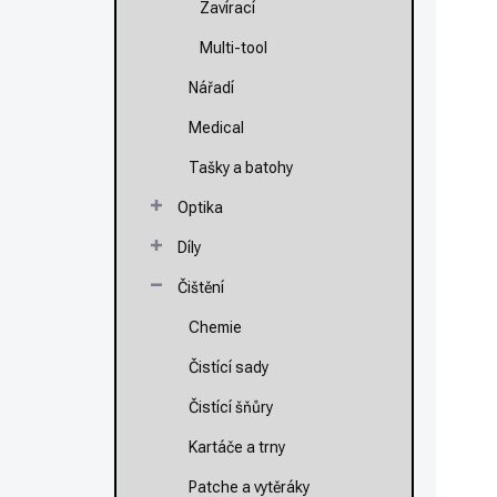
Zavírací
Multi-tool
Nářadí
N
1
Medical
1
Tašky a batohy
Mě
64
Optika
ce
Díly
Čištění
Po
ZP
Chemie
Čistící sady
Čistící šňůry
Kartáče a trny
Patche a vytěráky