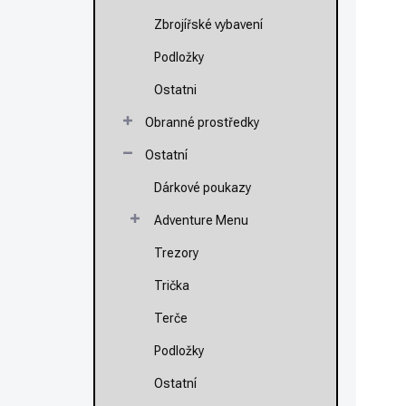
Zbrojířské vybavení
Podložky
Ostatni
Obranné prostředky
Ostatní
Dárkové poukazy
N
S
Adventure Menu
2
Trezory
Mě
11
Trička
ce
Terče
Podložky
Po
ZP
Ostatní