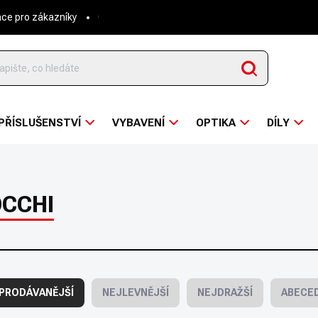
ace pro zákazníky
O nás
Napsali o nás
Hodnocení obchodu
Hledat
PŘÍSLUŠENSTVÍ
VYBAVENÍ
OPTIKA
DÍLY
OCCHI
PRODÁVANĚJŠÍ
NEJLEVNĚJŠÍ
NEJDRAŽŠÍ
ABECE