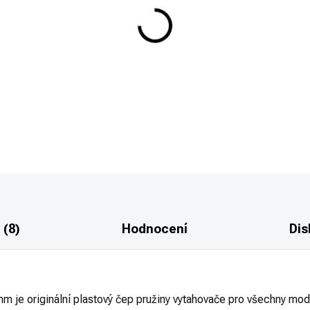
−
+
ČEP PRUŽINY VYTAHOVAČE GLOCK 9
GLOCK v ráži 9 mm
DETAILNÍ INFORMACE
 (8)
Hodnocení
Dis
riginální plastový čep pružiny vytahovače pro všechny modely