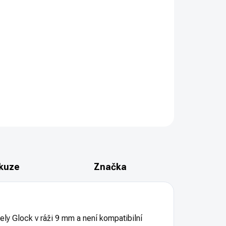
PŘIDAT DO KOŠÍKU
 mm – originální čep pružiny vytahovače pro pistole
ZEPTAT SE
HLÍDAT
kuze
Značka
 Glock v ráži 9 mm a není kompatibilní