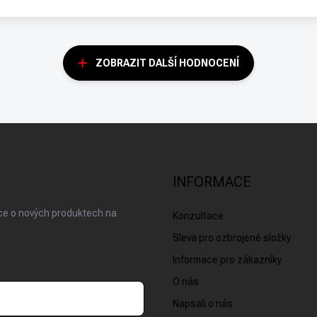
ZOBRAZIT DALŠÍ HODNOCENÍ
INFORMACE
ace o nových produktech na
Konzultace
Sleva pro ozbrojené složky
Informace pro zákazníky
O nás
Napsali o nás