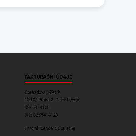
FAKTURAČNÍ ÚDAJE
Gorazdova 1994/9
120 00 Praha 2 - Nové Město
IČ: 65414128
DIČ: CZ65414128
Zbrojní licence: CG000458