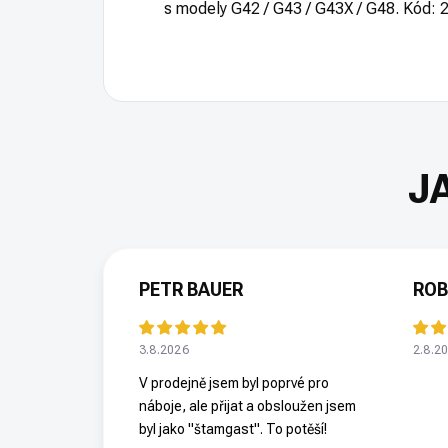
s modely G42 / G43 / G43X / G48. Kód:
PETR BAUER
ROB
3.8.2026
2.8.2
V prodejně jsem byl poprvé pro
náboje, ale přijat a obsloužen jsem
byl jako "štamgast". To potěší!