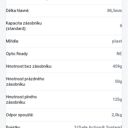
Délka hlavně
:
86,5mm
Kapacita zásobníku
6
(standard)
:
Mířidla
:
plast
Optic Ready
:
NE
Hmotnost bez zásobníku
:
459g
Hmotnost prázdného
50g
zásobníku
:
Hmotnost plného
125g
zásobníku
:
Odpor spouště
:
2,0kg
Pojistky
:
3 [Safe Action® System]