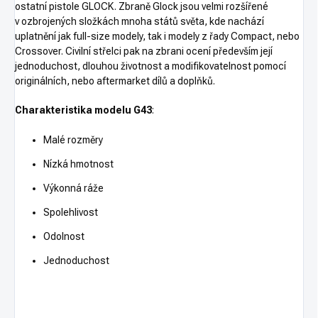
ostatní pistole GLOCK. Zbraně Glock jsou velmi rozšířené
v ozbrojených složkách mnoha států světa, kde nachází
uplatnění jak full-size modely, tak i modely z řady Compact, nebo
Crossover. Civilní střelci pak na zbrani ocení především její
jednoduchost, dlouhou životnost a modifikovatelnost pomocí
originálních, nebo aftermarket dílů a doplňků.
Charakteristika modelu G43
:
Malé rozměry
Nízká hmotnost
Výkonná ráže
Spolehlivost
Odolnost
Jednoduchost