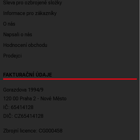
Sleva pro ozbrojené složky
Informace pro zákazníky
O nás
Napsali o nás
Hodnocení obchodu
Prodejci
FAKTURAČNÍ ÚDAJE
Gorazdova 1994/9
120 00 Praha 2 - Nové Město
IČ: 65414128
DIČ: CZ65414128
Zbrojní licence: CG000458