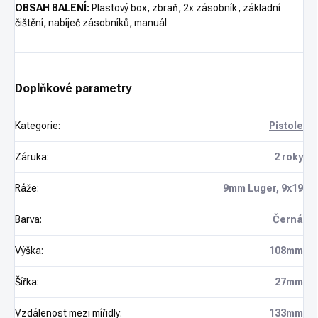
OBSAH BALENÍ:
Plastový box, zbraň, 2x zásobník, základní
čištění, nabíječ zásobníků, manuál
Doplňkové parametry
Kategorie
:
Pistole
Záruka
:
2 roky
Ráže
:
9mm Luger, 9x19
Barva
:
Černá
Výška
:
108mm
Šířka
:
27mm
Vzdálenost mezi mířidly
:
133mm