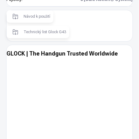
Návod k použití
Technický list Glock G43
GLOCK | The Handgun Trusted Worldwide