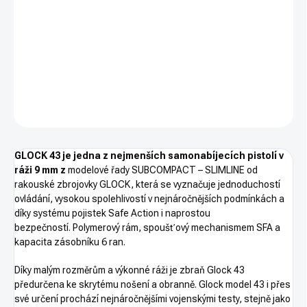
−
+
PŘIDAT DO KOŠÍKU
GLOCK 43 je jedna z nejmenších pistolí v ráži 9x19 řady
SUBCOMPACT – SLIMLINE. Kategorie R3 - nákupní povolení.
DETAILNÍ INFORMACE
ZEPTAT SE
HLÍDAT
GLOCK 43 je jedna z nejmenších samonabíjecích pistolí v
ráži 9 mm z
modelové řady SUBCOMPACT – SLIMLINE od
rakouské zbrojovky GLOCK, která se vyznačuje jednoduchostí
ovládání, vysokou spolehlivostí v nejnáročnějších podmínkách a
díky systému pojistek Safe Action i naprostou
bezpečností. Polymerový rám, spoušťový mechanismem SFA a
kapacita zásobníku 6 ran.
Díky malým rozměrům a výkonné ráži je zbraň Glock 43
předurčena ke skrytému nošení a obranně. Glock model 43 i přes
své určení prochází nejnáročnějšími vojenskými testy, stejně jako