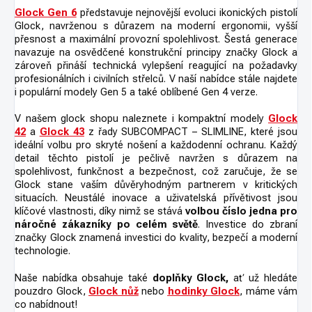
Glock Gen 6
představuje nejnovější evoluci ikonických pistolí
Glock, navrženou s důrazem na moderní ergonomii, vyšší
přesnost a maximální provozní spolehlivost. Šestá generace
navazuje na osvědčené konstrukční principy značky Glock a
zároveň přináší technická vylepšení reagující na požadavky
profesionálních i civilních střelců. V naší nabídce stále najdete
i populární modely Gen 5 a také oblíbené Gen 4 verze.
V našem glock shopu naleznete i kompaktní modely
Glock
42
a
Glock 43
z řady SUBCOMPACT – SLIMLINE, které jsou
ideální volbu pro skryté nošení a každodenní ochranu. Každý
detail těchto pistolí je pečlivě navržen s důrazem na
spolehlivost, funkčnost a bezpečnost, což zaručuje, že se
Glock stane vaším důvěryhodným partnerem v kritických
situacích. Neustálé inovace a uživatelská přívětivost jsou
klíčové vlastnosti, díky nimž se stává
volbou číslo jedna pro
náročné zákazníky po celém světě
. Investice do zbraní
značky Glock znamená investici do kvality, bezpečí a moderní
technologie.
Naše nabídka obsahuje také
doplňky Glock,
ať už hledáte
pouzdro Glock,
Glock nůž
nebo
hodinky Glock
, máme vám
co nabídnout!