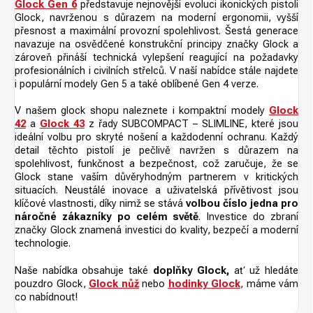
Glock Gen 6
představuje nejnovější evoluci ikonických pistolí
Glock, navrženou s důrazem na moderní ergonomii, vyšší
přesnost a maximální provozní spolehlivost. Šestá generace
navazuje na osvědčené konstrukční principy značky Glock a
zároveň přináší technická vylepšení reagující na požadavky
profesionálních i civilních střelců. V naší nabídce stále najdete
i populární modely Gen 5 a také oblíbené Gen 4 verze.
V našem glock shopu naleznete i kompaktní modely
Glock
42
a
Glock 43
z řady SUBCOMPACT – SLIMLINE, které jsou
ideální volbu pro skryté nošení a každodenní ochranu. Každý
detail těchto pistolí je pečlivě navržen s důrazem na
spolehlivost, funkčnost a bezpečnost, což zaručuje, že se
Glock stane vaším důvěryhodným partnerem v kritických
situacích. Neustálé inovace a uživatelská přívětivost jsou
klíčové vlastnosti, díky nimž se stává
volbou číslo jedna pro
náročné zákazníky po celém světě
. Investice do zbraní
značky Glock znamená investici do kvality, bezpečí a moderní
technologie.
Naše nabídka obsahuje také
doplňky Glock,
ať už hledáte
pouzdro Glock,
Glock nůž
nebo
hodinky Glock
, máme vám
co nabídnout!