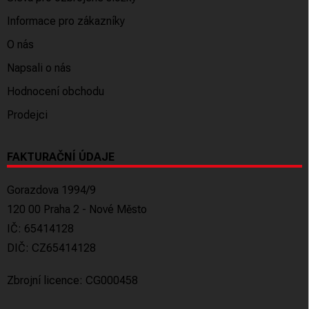
Informace pro zákazníky
O nás
Napsali o nás
Hodnocení obchodu
Prodejci
FAKTURAČNÍ ÚDAJE
Gorazdova 1994/9
120 00 Praha 2 - Nové Město
IČ: 65414128
DIČ: CZ65414128
Zbrojní licence: CG000458