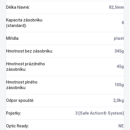
Délka hlavně
:
82,5mm
Kapacita zásobníku
6
(standard)
:
Mířidla
:
plast
Hmotnost bez zásobníku
:
345g
Hmotnost prázdného
45g
zásobníku
:
Hmotnost plného
105g
zásobníku
:
Odpor spouště
:
2,0kg
Pojistky
:
3 [Safe Action® System]
Optic Ready
:
NE