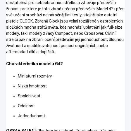
dostatečná pro sebeobrannou střelbu a vyhovuje především
ženám, pro které je tato zbraň určena především. Model 42 i přes
své určení prochází nejnáročnějšími testy, stejně jako ostatní
pistole GLOCK. Zbraně Glock jsou velmi rozšířené v ozbrojených
složkách mnoha států světa, kde nachází uplatnění jak full-size
modely, tak i modely z řady Compact, nebo Crossover. Civilní
střelci pak na zbrani ocení především její jednoduchost, dlouhou
životnost a modifikovatelnost pomocí originálních, nebo
aftermarket dílů a doplňků.
Charakteristika modelu G42
:
Miniaturní rozměry
Nízká hmotnost
Spolehlivost
Odolnost
Jednoduchost
OBSAH BALENÍ:
Plastový box, zbraň, 2x zásobník, základní