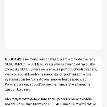
−
+
PŘIDAT DO KOŠÍKU
Pistole GLOCK 42 je nejmenší samonabíjecí pistole GLOCK řady
SUBCOMPACT – SLIMLINE v ráži .380 Auto. Kategorie R3 -
nákupní povolení.
DETAILNÍ INFORMACE
ZEPTAT SE
HLÍDAT
GLOCK 42
je nejmenší samonabíjecí pistole z modelové řady
SUBCOMPACT – SLIMLINE v ráži 9mm Browning od rakouské
zbrojovky GLOCK, která se vyznačuje jednoduchostí ovládání,
vysokou spolehlivostí v nejnáročnějších podmínkách a díky
systému pojistek Safe Action i naprostou bezpečností.
P
olymerový rám, spoušťový mechanismus SFA a kapacita
zásobníku 6 ran.
Díky malým rozměrům je tato zbraň předurčena ke skrytému
nošení. Ráže 9 mm Browning / 380 ACP má nižší zpětný ráz, je