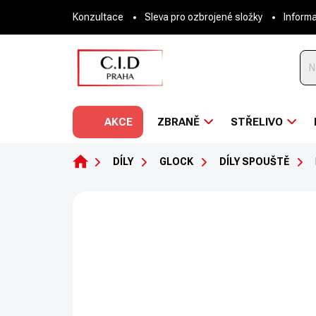
Přejít
Konzultace
Sleva pro ozbrojené složky
Inform
na
obsah
AKCE
ZBRANĚ
STŘELIVO
DOMŮ
DÍLY
GLOCK
DÍLY SPOUŠTĚ
Neohodnoceno
Podrobnosti hodnoce