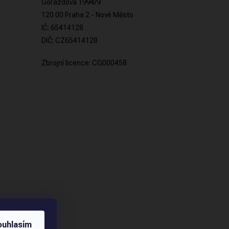
Gorazdova 1994/9
120 00 Praha 2 - Nové Město
IČ: 65414128
DIČ: CZ65414128
Zbrojní licence: CG000458
ouhlasím