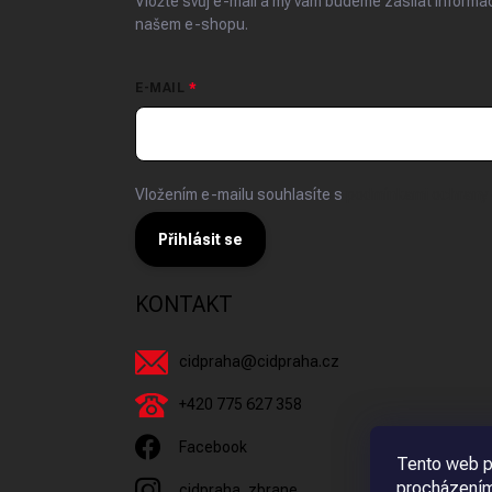
Vložte svůj e-mail a my vám budeme zasílat inform
našem e-shopu.
E-MAIL
Vložením e-mailu souhlasíte s
podmínkami ochrany 
Přihlásit se
KONTAKT
cidpraha
@
cidpraha.cz
+420 775 627 358
Facebook
Tento web p
procházením
cidpraha_zbrane