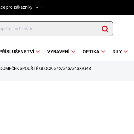
ace pro zákazníky
O nás
Napsali o nás
Hodnocení obchodu
Hledat
PŘÍSLUŠENSTVÍ
VYBAVENÍ
OPTIKA
DÍLY
DOMEČEK SPOUŠTĚ GLOCK G42/G43/G43X/G48
ní
ZNAČKA:
GLOCK
227 Kč
/ ks
187,60 Kč bez DPH
Měrná
SKLADEM
cena: