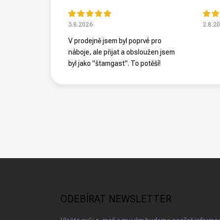
3.8.2026
2.8.2
V prodejně jsem byl poprvé pro
náboje, ale přijat a obsloužen jsem
byl jako "štamgast". To potěší!
Z
á
p
a
ODEBÍRAT NEWSLETTER
t
í