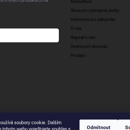
ace o nových produktech na
Konzultace
Sleva pro ozbrojené složky
Informace pro zákazníky
O nás
Napsali o nás
Hodnocení obchodu
osobních údajů
Prodejci
oužívá soubory cookie. Dalším
Odmítnout
S
 tohoto webu vyjadřujete souhlas s