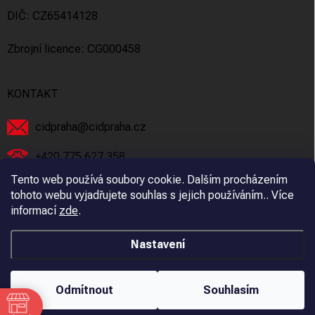
DIČ: CZ65414128
Zbrojní licence: CG000458
KONTAKT
cidpraha
@
cidpraha.cz
+420 775 627 358
Tento web používá soubory cookie. Dalším procházením
Facebook
tohoto webu vyjadřujete souhlas s jejich používáním.. Více
informací
zde
.
cidpraha_zbrane
Nastavení
Copyright 2026
C.I.D Praha s.r.o.
. Všechna práva vyhrazena.
Odmítnout
Souhlasím
Vytvořil Shoptet