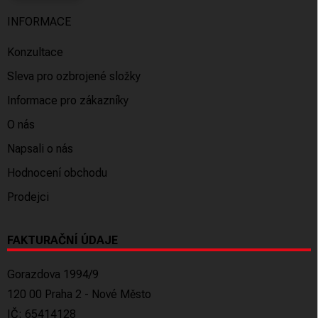
INFORMACE
Konzultace
Sleva pro ozbrojené složky
Informace pro zákazníky
O nás
Napsali o nás
Hodnocení obchodu
Prodejci
FAKTURAČNÍ ÚDAJE
Gorazdova 1994/9
120 00 Praha 2 - Nové Město
IČ: 65414128