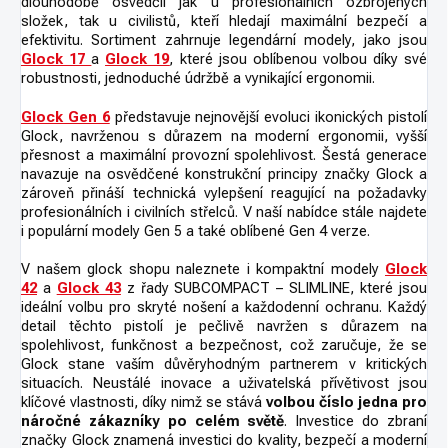
dlouhodobě osvědčil jak u profesionálních ozbrojených
složek, tak u civilistů, kteří hledají maximální bezpečí a
efektivitu. Sortiment zahrnuje legendární modely, jako jsou
Glock 17
a
Glock 19
,
které jsou oblíbenou volbou díky své
robustnosti, jednoduché údržbě a vynikající ergonomii.
Glock Gen 6
představuje nejnovější evoluci ikonických pistolí
Glock, navrženou s důrazem na moderní ergonomii, vyšší
přesnost a maximální provozní spolehlivost. Šestá generace
navazuje na osvědčené konstrukční principy značky Glock a
zároveň přináší technická vylepšení reagující na požadavky
profesionálních i civilních střelců. V naší nabídce stále najdete
i populární modely Gen 5 a také oblíbené Gen 4 verze.
V našem glock shopu naleznete i kompaktní modely
Glock
42
a
Glock 43
z řady SUBCOMPACT – SLIMLINE, které jsou
ideální volbu pro skryté nošení a každodenní ochranu. Každý
detail těchto pistolí je pečlivě navržen s důrazem na
spolehlivost, funkčnost a bezpečnost, což zaručuje, že se
Glock stane vaším důvěryhodným partnerem v kritických
situacích. Neustálé inovace a uživatelská přívětivost jsou
klíčové vlastnosti, díky nimž se stává
volbou číslo jedna pro
náročné zákazníky po celém světě
. Investice do zbraní
značky Glock znamená investici do kvality, bezpečí a moderní