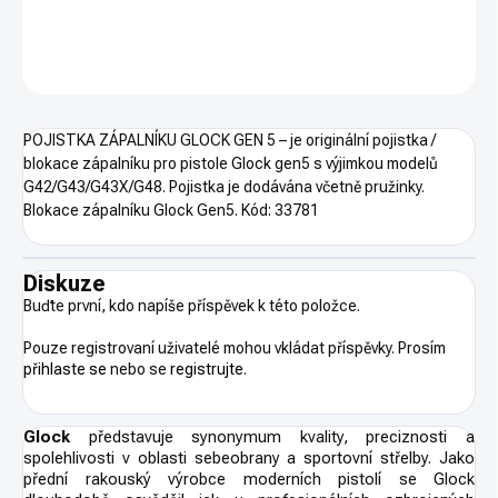
DETAILNÍ INFORMACE
ZEPTAT SE
HLÍDAT
POJISTKA ZÁPALNÍKU GLOCK GEN 5 – je originální pojistka /
blokace zápalníku pro pistole Glock gen5 s výjimkou modelů
G42/G43/G43X/G48. Pojistka je dodávána včetně pružinky.
Blokace zápalníku Glock Gen5. Kód: 33781
Diskuze
Buďte první, kdo napíše příspěvek k této položce.
Pouze registrovaní uživatelé mohou vkládat příspěvky. Prosím
přihlaste se
nebo se
registrujte
.
Glock
představuje synonymum kvality, preciznosti a
spolehlivosti v oblasti sebeobrany a sportovní střelby. Jako
přední rakouský výrobce moderních pistolí se Glock