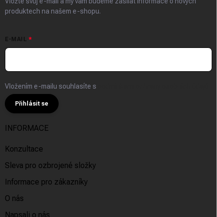
Vložte svůj e-mail a my vám budeme zasílat informace o nových
produktech na našem e-shopu.
E-MAIL
Vložením e-mailu souhlasíte s
podmínkami ochrany osobních údajů
Přihlásit se
INFORMACE
Konzultace
Sleva pro ozbrojené složky
Informace pro zákazníky
O nás
Napsali o nás