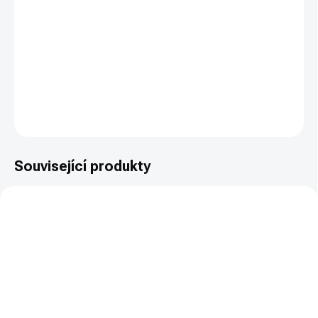
−
+
PŘIDAT DO KOŠÍKU
Clipdraw pro pistole Glock 42 v ráži 9mm Br.
DETAILNÍ INFORMACE
ZEPTAT SE
HLÍDAT
Související produkty
SKLADEM