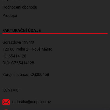
Hodnocení obchodu
Prodejci
FAKTURAČNÍ ÚDAJE
Gorazdova 1994/9
120 00 Praha 2 - Nové Město
IČ: 65414128
DIČ: CZ65414128
Zbrojní licence: CG000458
KONTAKT
cidpraha
@
cidpraha.cz