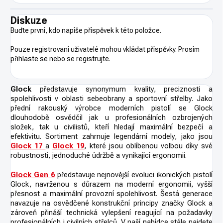
Diskuze
Buďte první, kdo napíše příspěvek k této položce.
Pouze registrovaní uživatelé mohou vkládat příspěvky. Prosím
přihlaste se
nebo se
registrujte
.
Glock
představuje synonymum kvality, preciznosti a
spolehlivosti v oblasti sebeobrany a sportovní střelby. Jako
přední rakouský výrobce moderních pistolí se Glock
dlouhodobě osvědčil jak u profesionálních ozbrojených
složek, tak u civilistů, kteří hledají maximální bezpečí a
efektivitu. Sortiment zahrnuje legendární modely, jako jsou
Glock 17
a
Glock 19
,
které jsou oblíbenou volbou díky své
robustnosti, jednoduché údržbě a vynikající ergonomii.
Glock Gen 6
představuje nejnovější evoluci ikonických pistolí
Glock, navrženou s důrazem na moderní ergonomii, vyšší
přesnost a maximální provozní spolehlivost. Šestá generace
navazuje na osvědčené konstrukční principy značky Glock a
zároveň přináší technická vylepšení reagující na požadavky
profesionálních i civilních střelců. V naší nabídce stále najdete