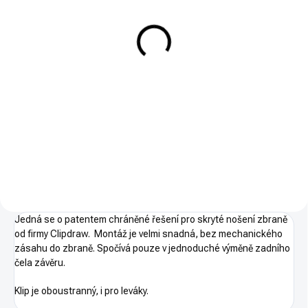
Pistole Glock 42
16 167 Kč
Do košíku
Pistole GLOCK 42 je nejmenší
samonabíjecí pistole GLOCK
řady SUBCOMPACT – SLIMLINE
v ráži .380 Auto. Kategorie R3 -
nákupní povolení.
Jedná se o patentem chráněné řešení pro skryté nošení zbraně
od firmy Clipdraw. Montáž je velmi snadná, bez mechanického
zásahu do zbraně. Spočívá pouze v jednoduché výměně zadního
čela závěru.
Klip je oboustranný, i pro leváky.