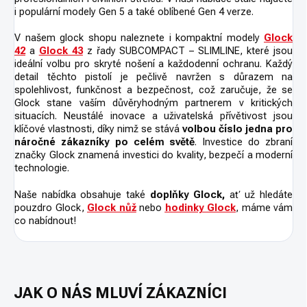
i populární modely Gen 5 a také oblíbené Gen 4 verze.
V našem glock shopu naleznete i kompaktní modely
Glock
42
a
Glock 43
z řady SUBCOMPACT – SLIMLINE, které jsou
ideální volbu pro skryté nošení a každodenní ochranu. Každý
detail těchto pistolí je pečlivě navržen s důrazem na
spolehlivost, funkčnost a bezpečnost, což zaručuje, že se
Glock stane vaším důvěryhodným partnerem v kritických
situacích. Neustálé inovace a uživatelská přívětivost jsou
klíčové vlastnosti, díky nimž se stává
volbou číslo jedna pro
náročné zákazníky po celém světě
. Investice do zbraní
značky Glock znamená investici do kvality, bezpečí a moderní
technologie.
Naše nabídka obsahuje také
doplňky Glock,
ať už hledáte
pouzdro Glock,
Glock nůž
nebo
hodinky Glock
, máme vám
co nabídnout!