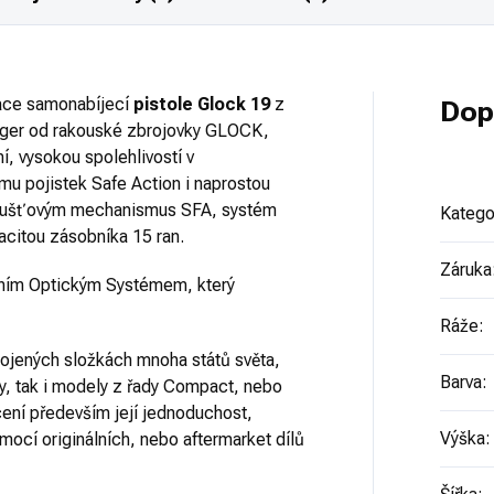
race samonabíjecí
pistole Glock 19
z
Dop
er od rakouské zbrojovky GLOCK,
í, vysokou spolehlivostí v
mu pojistek Safe Action i naprostou
poušťovým mechanismus SFA, systém
Katego
acitou zásobníka 15 ran.
Záruka
ním Optickým Systémem, který
Ráže
:
rojených složkách mnoha států světa,
Barva
:
ly, tak i modely z řady Compact, nebo
ocení především její jednoduchost,
Výška
:
mocí originálních, nebo aftermarket dílů