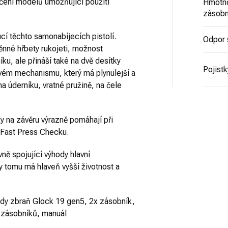
čení modelů umožňující použití
Hmotno
zásobn
cí těchto samonabíjecích pistolí.
Odpor 
nné hřbety rukojeti, možnost
u, ale přináší také na dvě desítky
Pojistk
vém mechanismu, který má plynulejší a
a úderníku, vratné pružině, na čele
y na závěru výrazně pomáhají při
í Fast Press Checku.
avně spojující výhody hlavní
y tomu má hlaveň vyšší životnost a
ady zbraň Glock 19 gen5, 2x zásobník,
č zásobníků, manuál