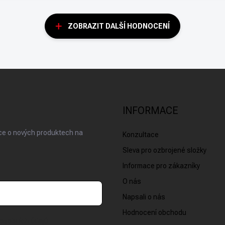
ZOBRAZIT DALŠÍ HODNOCENÍ
INFORMACE
ace o nových produktech na
Konzultace
Sleva pro ozbrojené složky
Informace pro zákazníky
O nás
Napsali o nás
Hodnocení obchodu
osobních údajů