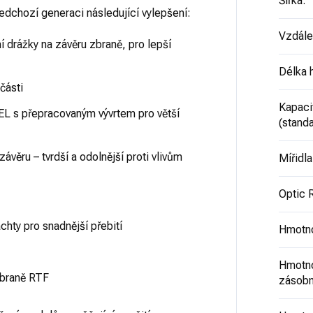
Šířka
:
edchozí generaci následující vylepšení:
Vzdále
í drážky na závěru zbraně, pro lepší
Délka 
části
Kapaci
 přepracovaným vývrtem pro větší
(standa
ávěru – tvrdší a odolnější proti vlivům
Mířidla
Optic 
hty pro snadnější přebití
Hmotno
Hmotno
zbraně RTF
zásobn