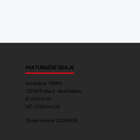
FAKTURAČNÍ ÚDAJE
Gorazdova 1994/9
120 00 Praha 2 - Nové Město
IČ: 65414128
DIČ: CZ65414128
Zbrojní licence: CG000458