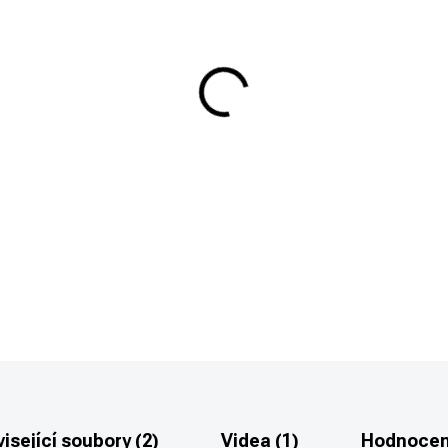
−
+
GLOCK 19 gen5 FS MOSje opt
COMPACT v ráži 9x19. Katego
DETAILNÍ INFORMACE
isející soubory (2)
Videa (1)
Hodnocení