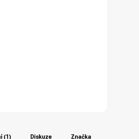
PŘIDAT DO KOŠÍKU
ic ready samonabíjecí pistole modelové řady
rie R3 - nákupní povolení.
ZEPTAT SE
HLÍDAT
 (1)
Diskuze
Značka