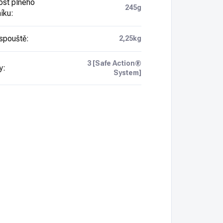
st plného
245g
íku
:
spouště
:
2,25kg
3 [Safe Action®
y
:
System]