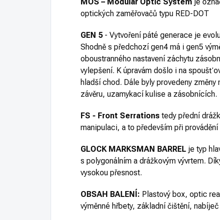
MOS – Modular Optic System
je ozna
optických zaměřovačů typu RED-DOT
GEN 5
- Vytvoření páté generace je evolu
Shodně s předchozí gen4 má i gen5 výmě
oboustranného nastavení záchytu zásobník
vylepšení. K úpravám došlo i na spoušťo
hladší chod. Dále byly provedeny změny n
závěru, uzamykací kulise a zásobnících.
FS - Front Serrations
tedy přední drážk
manipulaci, a to především při prováděn
GLOCK MARKSMAN BARREL
je typ hl
s polygonálním a drážkovým vývrtem. Dík
vysokou přesnost.
OBSAH BALENÍ:
Plastový box, optic re
výměnné hřbety, základní čištění, nabíje