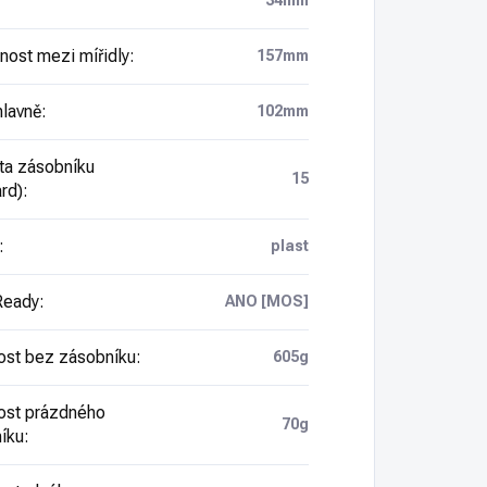
34mm
nost mezi mířidly
:
157mm
hlavně
:
102mm
ta zásobníku
15
rd)
:
:
plast
Ready
:
ANO [MOS]
st bez zásobníku
:
605g
st prázdného
70g
íku
: