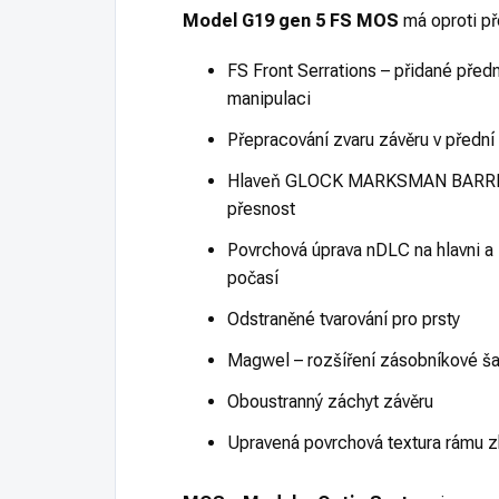
Model G19 gen 5 FS
MOS
má oproti př
FS Front Serrations – přidané předn
manipulaci
Přepracování zvaru závěru v přední 
Hlaveň GLOCK MARKSMAN BARREL s
přesnost
Povrchová úprava nDLC na hlavni a z
počasí
Odstraněné tvarování pro prsty
Magwel – rozšíření zásobníkové šac
Oboustranný záchyt závěru
Upravená povrchová textura rámu 