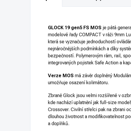
GLOCK 19 gen5 FS MOS
je pátá gene
modelové řady COMPACT v ráži 9mm Lug
která se vyznačuje jednoduchostí ovládán
nejnáročnějších podmínkách a díky systé
bezpečností. Polymerovým rám, rail, s
integrovaných pojistek Safe Action a kap
Verze MOS
má závěr doplněný Modulár
umožňuje osazení kolimátoru.
Zbraně Glock jsou velmi rozšířené v ozb
kde nachází uplatnění jak full-size mode
Crossover. Civilní střelci pak na zbrani 
dlouhou životnost a modifikovatelnost po
a doplňků.