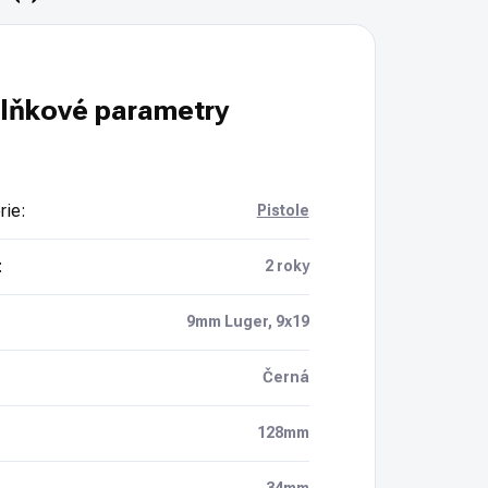
lňkové parametry
rie
:
Pistole
:
2 roky
9mm Luger, 9x19
Černá
128mm