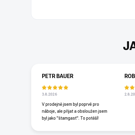
PETR BAUER
ROB
3.8.2026
2.8.2
V prodejně jsem byl poprvé pro
náboje, ale přijat a obsloužen jsem
byl jako "štamgast". To potěší!