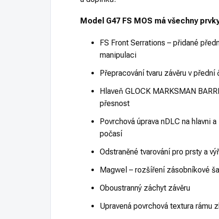
Model G47 FS MOS má všechny prvky
FS Front Serrations – přidané předn
manipulaci
Přepracování tvaru závěru v přední 
Hlaveň GLOCK MARKSMAN BARREL s
přesnost
Povrchová úprava nDLC na hlavni a z
počasí
Odstraněné tvarování pro prsty a výř
Magwel – rozšíření zásobníkové šac
Oboustranný záchyt závěru
Upravená povrchová textura rámu 