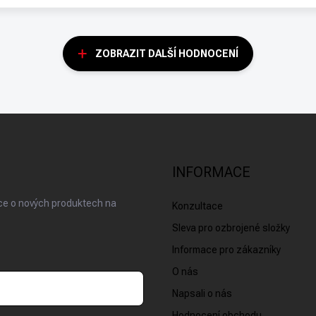
ZOBRAZIT DALŠÍ HODNOCENÍ
INFORMACE
ace o nových produktech na
Konzultace
Sleva pro ozbrojené složky
Informace pro zákazníky
O nás
Napsali o nás
Hodnocení obchodu