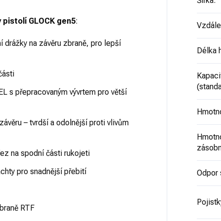
Šířka
:
 pistolí GLOCK gen5
:
Vzdále
í drážky na závěru zbraně, pro lepší
Délka 
části
Kapaci
(standa
 přepracovaným vývrtem pro větší
Hmotno
ávěru – tvrdší a odolnější proti vlivům
Hmotno
zásob
ez na spodní části rukojeti
hty pro snadnější přebití
Odpor 
Pojistk
zbraně RTF