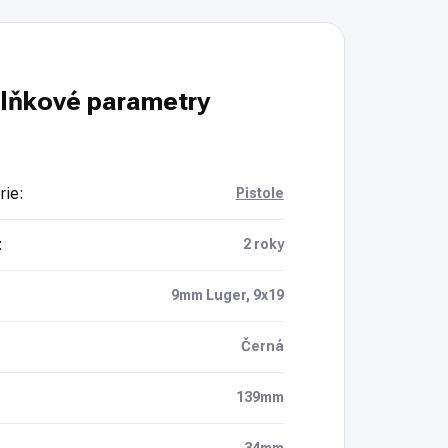
lňkové parametry
rie
:
Pistole
:
2 roky
9mm Luger, 9x19
Černá
139mm