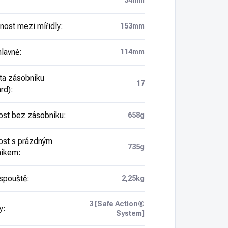
34mm
nost mezi mířidly
:
153mm
hlavně
:
114mm
ta zásobníku
17
rd)
:
st bez zásobníku
:
658g
st s prázdným
735g
níkem
:
spouště
:
2,25kg
3 [Safe Action®
y
:
System]