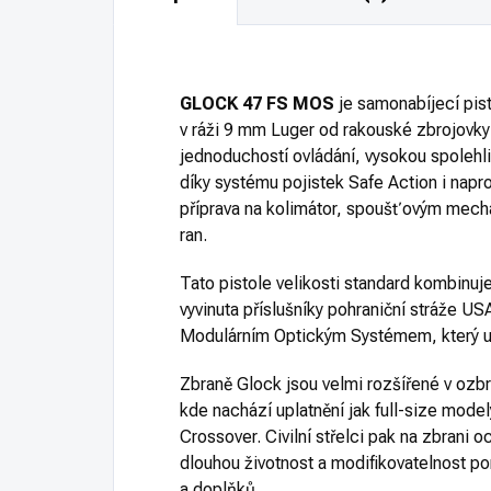
GLOCK 47 FS MOS
je samonabíjecí pi
v ráži 9 mm Luger od rakouské zbrojovk
jednoduchostí ovládání, vysokou spolehl
díky systému pojistek Safe Action i napr
příprava na kolimátor, spoušťovým mech
ran.
Tato pistole velikosti standard kombinu
vyvinuta příslušníky pohraniční stráže US
Modulárním Optickým Systémem, který u
Zbraně Glock jsou velmi rozšířené v ozb
kde nachází uplatnění jak full-size mode
Crossover. Civilní střelci pak na zbrani 
dlouhou životnost a modifikovatelnost po
a doplňků.