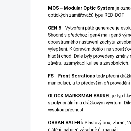
MOS – Modular Optic System
je ozna
optických zaměřovačů typu RED-DOT
GEN 5
- Vytvoření páté generace je evolu
Shodně s předchozí gen4 má i gen5 výmě
oboustranného nastavení záchytu zásobník
vylepšení. K úpravám došlo i na spoušťo
hladší chod. Dále byly provedeny změny n
závěru, uzamykací kulise a zásobnících.
FS - Front Serrations
tedy přední drážk
manipulaci, a to především při prováděn
GLOCK MARKSMAN BARREL
je typ hl
s polygonálním a drážkovým vývrtem. Dík
vysokou přesnost.
OBSAH BALENÍ:
Plastový box, zbraň, 2
čištění, nabíječ zásobníků, manuál