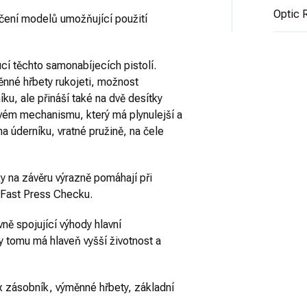
Optic 
čení modelů umožňující použití
cí těchto samonabíjecích pistolí.
nné hřbety rukojeti, možnost
u, ale přináší také na dvě desítky
vém mechanismu, který má plynulejší a
a úderníku, vratné pružině, na čele
y na závěru výrazně pomáhají při
í Fast Press Checku.
avně spojující výhody hlavní
y tomu má hlaveň vyšší životnost a
x zásobník, výměnné hřbety, základní