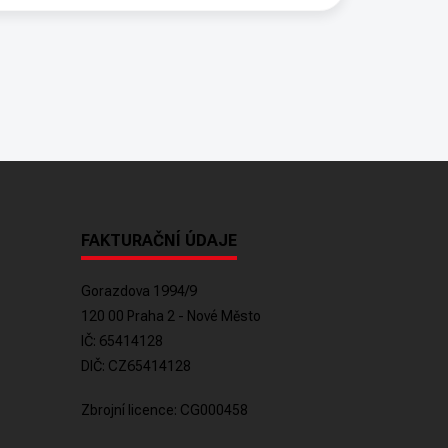
FAKTURAČNÍ ÚDAJE
Gorazdova 1994/9
120 00 Praha 2 - Nové Město
IČ: 65414128
DIČ: CZ65414128
Zbrojní licence: CG000458