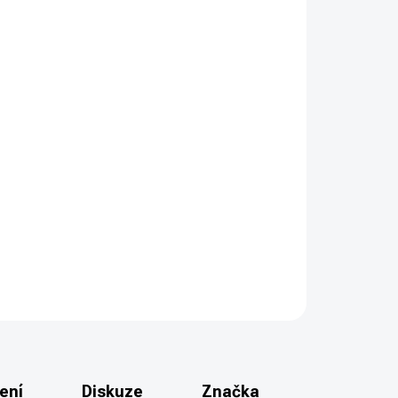
PŘIDAT DO KOŠÍKU
eady samonabíjecí pistole od společnosti GLOCK
áži 9x19. Kategorie R3 - nákupní povolení.
ZEPTAT SE
HLÍDAT
ení
Diskuze
Značka