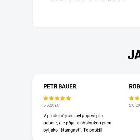
PETR BAUER
ROB
3.8.2026
2.8.2
V prodejně jsem byl poprvé pro
náboje, ale přijat a obsloužen jsem
byl jako "štamgast". To potěší!