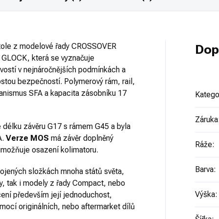
stole z modelové řady CROSSOVER
Dop
y GLOCK, která se vyznačuje
ivostí v nejnáročnějších podmínkách a
ostou bezpečností. Polymerový rám, rail,
anismus SFA a kapacita zásobníku 17
Katego
Záruka
je délku závěru G17 s rámem G45 a byla
A.
Verze MOS
má závěr doplněný
Ráže
:
možňuje osazení kolimatoru.
Barva
:
rojených složkách mnoha států světa,
ly, tak i modely z řady Compact, nebo
Výška
:
ocení především její jednoduchost,
mocí originálních, nebo aftermarket dílů