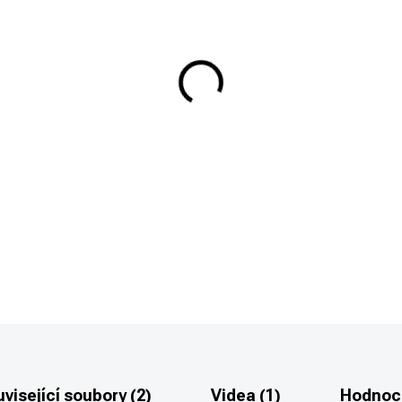
−
+
GLOCK 47 FS MOS je optic r
modelové řady CROSSOVER v r
DETAILNÍ INFORMACE
visející soubory (2)
Videa (1)
Hodnoc