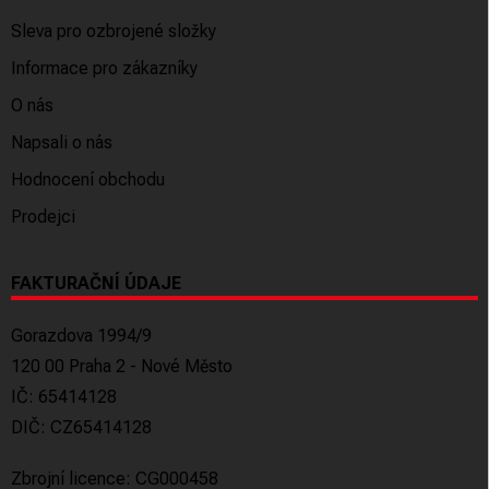
Sleva pro ozbrojené složky
Informace pro zákazníky
O nás
Napsali o nás
Hodnocení obchodu
Prodejci
FAKTURAČNÍ ÚDAJE
Gorazdova 1994/9
120 00 Praha 2 - Nové Město
IČ: 65414128
DIČ: CZ65414128
Zbrojní licence: CG000458