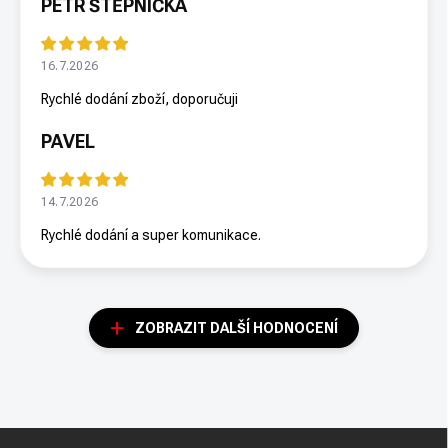
PETR ŠTĚPNIČKA
16.7.2026
Rychlé dodání zboží, doporučuji
PAVEL
14.7.2026
Rychlé dodání a super komunikace.
ZOBRAZIT DALŠÍ HODNOCENÍ
Z