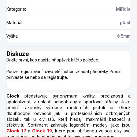
Kategorie
:
Mířidla
Materiál
:
plast
Výška
:
6.5mm
Diskuze
Buďte první, kdo napíše příspěvek k této položce.
Pouze registrovaní uživatelé mohou vkládat příspěvky. Prosím
přihlaste se
nebo se
registrujte
.
Glock
představuje synonymum kvality, preciznosti a
spolehlivosti v oblasti sebeobrany a sportovní střelby. Jako
přední rakouský výrobce moderních pistolí se Glock
dlouhodobě osvědčil jak u profesionálních ozbrojených
složek, tak u civilistů, kteří hledají maximální bezpečí a
efektivitu. Sortiment zahrnuje legendární modely, jako jsou
Glock 17
a
Glock 19
,
které jsou oblíbenou volbou díky své
robustnosti, jednoduché údržbě a vynikající ergonomii.