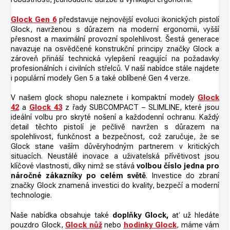
Glock Gen 6
představuje nejnovější evoluci ikonických pistolí
Glock, navrženou s důrazem na moderní ergonomii, vyšší
přesnost a maximální provozní spolehlivost. Šestá generace
navazuje na osvědčené konstrukční principy značky Glock a
zároveň přináší technická vylepšení reagující na požadavky
profesionálních i civilních střelců. V naší nabídce stále najdete
i populární modely Gen 5 a také oblíbené Gen 4 verze.
V našem glock shopu naleznete i kompaktní modely
Glock
42
a
Glock 43
z řady SUBCOMPACT – SLIMLINE, které jsou
ideální volbu pro skryté nošení a každodenní ochranu. Každý
detail těchto pistolí je pečlivě navržen s důrazem na
spolehlivost, funkčnost a bezpečnost, což zaručuje, že se
Glock stane vaším důvěryhodným partnerem v kritických
situacích. Neustálé inovace a uživatelská přívětivost jsou
klíčové vlastnosti, díky nimž se stává
volbou číslo jedna pro
náročné zákazníky po celém světě
. Investice do zbraní
značky Glock znamená investici do kvality, bezpečí a moderní
technologie.
Naše nabídka obsahuje také
doplňky Glock,
ať už hledáte
pouzdro Glock,
Glock nůž
nebo
hodinky Glock
, máme vám