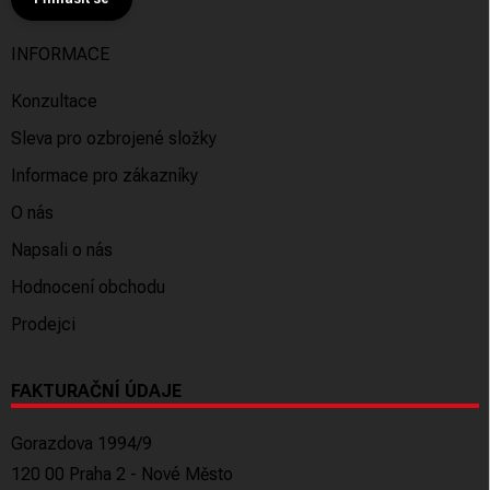
INFORMACE
Konzultace
Sleva pro ozbrojené složky
Informace pro zákazníky
O nás
Napsali o nás
Hodnocení obchodu
Prodejci
FAKTURAČNÍ ÚDAJE
Gorazdova 1994/9
120 00 Praha 2 - Nové Město