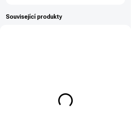
Související produkty
SKLADEM
SKLADEM
Pistole Glock 17 Gen5 FS
Pistole Glock 19X
MOS se závitem
20 500 Kč
25 000 Kč
Do košíku
Do košíku
GLOCK 19X je samonabíjecí
pistole řady CROSSOVER v ráži
Pistole GLOCK 17 gen5 FS MOSje