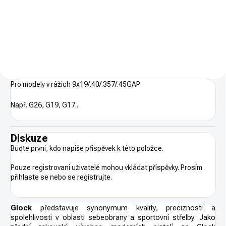
9x19. Kategorie R3 - nákupní
optic ready samonabíjecí pistole
povolení.
řady STANDARD v ráži 9x19.
Kategorie R3 - nákupní povolení.
Pro modely v rážích 9x19/.40/.357/.45GAP
Např. G26, G19, G17...
Diskuze
Buďte první, kdo napíše příspěvek k této položce.
Pouze registrovaní uživatelé mohou vkládat příspěvky. Prosím
přihlaste se
nebo se
registrujte
.
Glock
představuje synonymum kvality, preciznosti a
spolehlivosti v oblasti sebeobrany a sportovní střelby. Jako