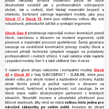
přední rakouský výrobce moderních pistolí se Glock
dlouhodobě osvědčil jak u profesionálních ozbrojených
složek, tak u civilistů, kteří hledají maximální bezpečí a
efektivitu. Sortiment zahrnuje legendární modely, jako jsou
Glock 17
a
Glock 19
,
které jsou oblíbenou volbou díky své
robustnosti, jednoduché údržbě a vynikající ergonomii.
Glock Gen 6
představuje nejnovější evoluci ikonických pistolí
Glock, navrženou s důrazem na moderní ergonomii, vyšší
přesnost a maximální provozní spolehlivost. Šestá generace
navazuje na osvědčené konstrukční principy značky Glock a
zároveň přináší technická vylepšení reagující na požadavky
profesionálních i civilních střelců. V naší nabídce stále najdete
i populární modely Gen 5 a také oblíbené Gen 4 verze.
V našem glock shopu naleznete i kompaktní modely
Glock
42
a
Glock 43
z řady SUBCOMPACT – SLIMLINE, které jsou
ideální volbu pro skryté nošení a každodenní ochranu. Každý
detail těchto pistolí je pečlivě navržen s důrazem na
spolehlivost, funkčnost a bezpečnost, což zaručuje, že se
Glock stane vaším důvěryhodným partnerem v kritických
situacích. Neustálé inovace a uživatelská přívětivost jsou
klíčové vlastnosti, díky nimž se stává
volbou číslo jedna pro
náročné zákazníky po celém světě
. Investice do zbraní