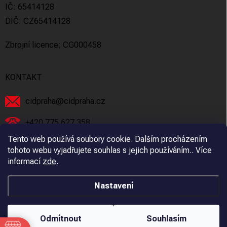
IČ: 65414128
DIČ: CZ65414128
Zbrojní licence: CG000458
KONTAKT
cidpraha
@
cidpraha.cz
+420 775 627 358
Tento web používá soubory cookie. Dalším procházením
Facebook
tohoto webu vyjadřujete souhlas s jejich používáním.. Více
informací
zde
.
cidpraha_zbrane
Nastavení
Copyright 2026
C.I.D Praha s.r.o.
. Všechna práva vyhrazena.
Odmítnout
Souhlasím