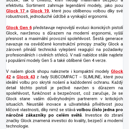
složek, tak u civilistů, kteří hledají maximální bezpečí a
efektivitu. Sortiment zahrnuje legendární modely, jako jsou
Glock 17
a
Glock 19
,
které jsou oblíbenou volbou díky své
robustnosti, jednoduché údržbě a vynikající ergonomii.
Glock Gen 6
představuje nejnovější evoluci ikonických pistolí
Glock, navrženou s důrazem na moderní ergonomii, vyšší
přesnost a maximální provozní spolehlivost. Šestá generace
navazuje na osvědčené konstrukční principy značky Glock a
zároveň přináší technická vylepšení reagující na požadavky
profesionálních i civilních střelců. V naší nabídce stále najdete
i populární modely Gen 5 a také oblíbené Gen 4 verze.
V našem glock shopu naleznete i kompaktní modely
Glock
42
a
Glock 43
z řady SUBCOMPACT – SLIMLINE, které jsou
ideální volbu pro skryté nošení a každodenní ochranu. Každý
detail těchto pistolí je pečlivě navržen s důrazem na
spolehlivost, funkčnost a bezpečnost, což zaručuje, že se
Glock stane vaším důvěryhodným partnerem v kritických
situacích. Neustálé inovace a uživatelská přívětivost jsou
klíčové vlastnosti, díky nimž se stává
volbou číslo jedna pro
náročné zákazníky po celém světě
. Investice do zbraní
značky Glock znamená investici do kvality, bezpečí a moderní
technologie.