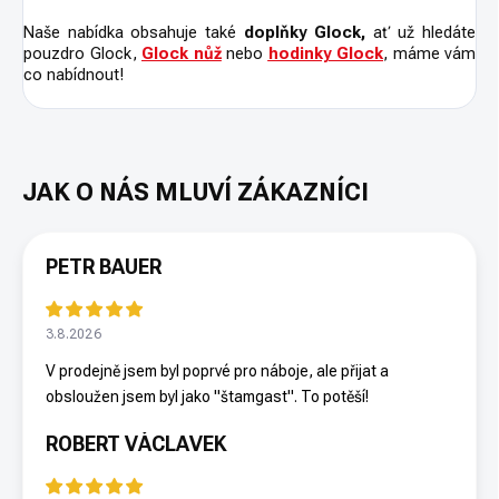
Naše nabídka obsahuje také
doplňky Glock,
ať už hledáte
pouzdro Glock,
Glock nůž
nebo
hodinky Glock
, máme vám
co nabídnout!
PETR BAUER
3.8.2026
V prodejně jsem byl poprvé pro náboje, ale přijat a
obsloužen jsem byl jako "štamgast". To potěší!
ROBERT VÁCLAVEK