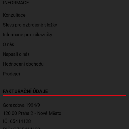
INFORMACE
Konzultace
Sleva pro ozbrojené složky
Informace pro zákazníky
O nás
Napsali o nás
Hodnocení obchodu
Prodejci
FAKTURAČNÍ ÚDAJE
Gorazdova 1994/9
120 00 Praha 2 - Nové Město
IČ: 65414128