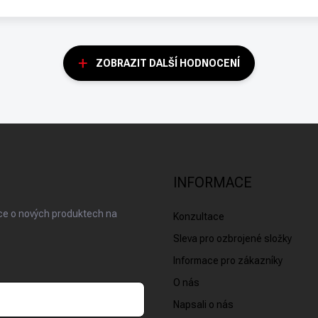
ZOBRAZIT DALŠÍ HODNOCENÍ
INFORMACE
ace o nových produktech na
Konzultace
Sleva pro ozbrojené složky
Informace pro zákazníky
O nás
Napsali o nás