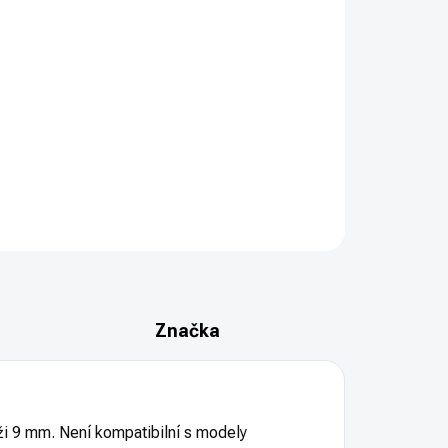
PŘIDAT DO KOŠÍKU
– originální standardní vypouštěč zásobníku pro
ZEPTAT SE
HLÍDAT
Značka
i 9 mm. Není kompatibilní s modely