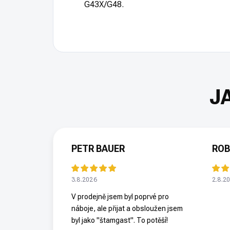
G43X/G48.
PETR BAUER
ROB
3.8.2026
2.8.2
V prodejně jsem byl poprvé pro
náboje, ale přijat a obsloužen jsem
byl jako "štamgast". To potěší!