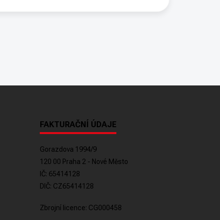
FAKTURAČNÍ ÚDAJE
Gorazdova 1994/9
120 00 Praha 2 - Nové Město
IČ: 65414128
DIČ: CZ65414128
Zbrojní licence: CG000458