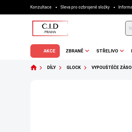
Přejít
Konzultace
Sleva pro ozbrojené složky
Inform
na
obsah
AKCE
ZBRANĚ
STŘELIVO
DOMŮ
DÍLY
GLOCK
VYPOUŠTĚČE ZÁSO
Neohodnoceno
Podrobnosti hodnoce