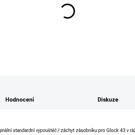
−
+
VYPOUŠTĚČ ZÁSOBNÍKU GLOCK 43 
model GLOCK 43.
DETAILNÍ INFORMACE
Hodnocení
Diskuze
í standardní vypouštěč / záchyt zásobníku pro Glock 43 v ráž