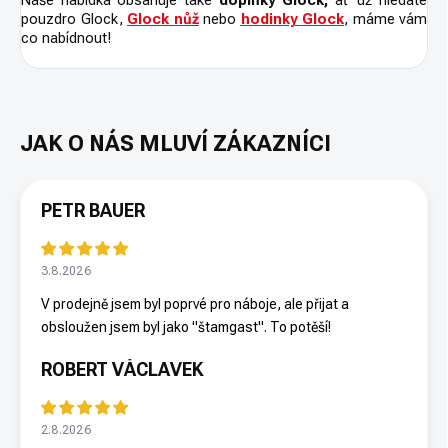
Naše nabídka obsahuje také
doplňky Glock,
ať už hledáte
pouzdro Glock,
Glock nůž
nebo
hodinky Glock
, máme vám
co nabídnout!
PETR BAUER
3.8.2026
V prodejně jsem byl poprvé pro náboje, ale přijat a
obsloužen jsem byl jako "štamgast". To potěší!
ROBERT VÁCLAVEK
2.8.2026