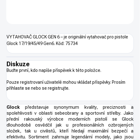
DETAILNÍ INFORMACE
ZEPTAT SE
HLÍDAT
VYTAHOVAČ GLOCK GEN 6 – je originální vytahovač pro pistole
Glock 17/19/45/49 Gen6.
Kód:
75734
Diskuze
Buďte první, kdo napíše příspěvek k této položce.
Pouze registrovaní uživatelé mohou vkládat příspěvky. Prosím
přihlaste se
nebo se
registrujte
.
Glock
představuje synonymum kvality, preciznosti a
spolehlivosti v oblasti sebeobrany a sportovní střelby. Jako
přední rakouský výrobce moderních pistolí se Glock
dlouhodobě osvědčil jak u profesionálních ozbrojených
složek, tak u civilistů, kteří hledají maximální bezpečí a
efektivitu. Sortiment zahrnuje legendární modely, jako jsou