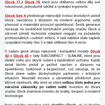
Glock 17
a
Glock 19
,
které jsou oblíbenou volbou díky své
robustnosti, jednoduché údržbě a vynikající ergonomii.
Glock Gen 6
představuje nejnovější evoluci ikonických pistolí
Glock, navrženou s důrazem na moderní ergonomii, vyšší
přesnost a maximální provozní spolehlivost. Šestá generace
navazuje na osvědčené konstrukční principy značky Glock a
zároveň přináší technická vylepšení reagující na požadavky
profesionálních i civilních střelců. V naší nabídce stále najdete
i populární modely Gen 5 a také oblíbené Gen 4 verze.
V našem glock shopu naleznete i kompaktní modely
Glock
42
a
Glock 43
z řady SUBCOMPACT – SLIMLINE, které jsou
ideální volbu pro skryté nošení a každodenní ochranu. Každý
detail těchto pistolí je pečlivě navržen s důrazem na
spolehlivost, funkčnost a bezpečnost, což zaručuje, že se
Glock stane vaším důvěryhodným partnerem v kritických
situacích. Neustálé inovace a uživatelská přívětivost jsou
klíčové vlastnosti, díky nimž se stává
volbou číslo jedna pro
náročné zákazníky po celém světě
. Investice do zbraní
značky Glock znamená investici do kvality, bezpečí a moderní
technologie.