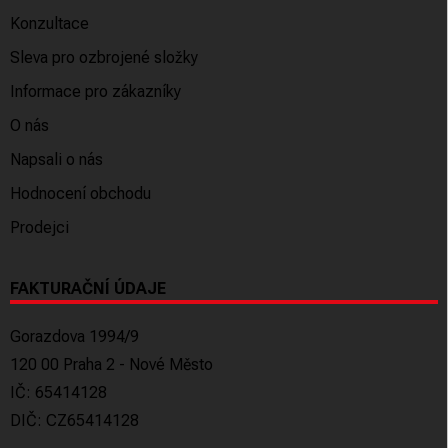
Konzultace
Sleva pro ozbrojené složky
Informace pro zákazníky
O nás
Napsali o nás
Hodnocení obchodu
Prodejci
FAKTURAČNÍ ÚDAJE
Gorazdova 1994/9
120 00 Praha 2 - Nové Město
IČ: 65414128
DIČ: CZ65414128