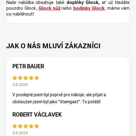
Naše nabídka obsahuje také
doplňky Glock,
ať už hledáte
pouzdro Glock,
Glock nůž
nebo
hodinky Glock
, máme vám
co nabídnout!
PETR BAUER
3.8.2026
V prodejně jsem byl poprvé pro náboje, ale přijat a
obsloužen jsem byl jako "štamgast". To potěší!
ROBERT VÁCLAVEK
2.8.2026