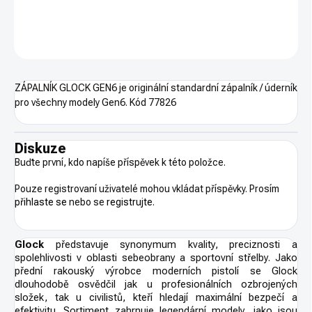
DETAILNÍ INFORMACE
ZEPTAT SE
HLÍDAT
ZÁPALNÍK GLOCK GEN6 je originální standardní zápalník / úderník
pro všechny modely Gen6. Kód
77826
Diskuze
Buďte první, kdo napíše příspěvek k této položce.
Pouze registrovaní uživatelé mohou vkládat příspěvky. Prosím
přihlaste se
nebo se
registrujte
.
Glock
představuje synonymum kvality, preciznosti a
spolehlivosti v oblasti sebeobrany a sportovní střelby. Jako
přední rakouský výrobce moderních pistolí se Glock
dlouhodobě osvědčil jak u profesionálních ozbrojených
složek, tak u civilistů, kteří hledají maximální bezpečí a
efektivitu. Sortiment zahrnuje legendární modely, jako jsou