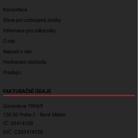
Konzultace
Sleva pro ozbrojené složky
Informace pro zákazníky
O nás
Napsali o nás
Hodnocení obchodu
Prodejci
FAKTURAČNÍ ÚDAJE
Gorazdova 1994/9
120 00 Praha 2 - Nové Město
IČ: 65414128
DIČ: CZ65414128