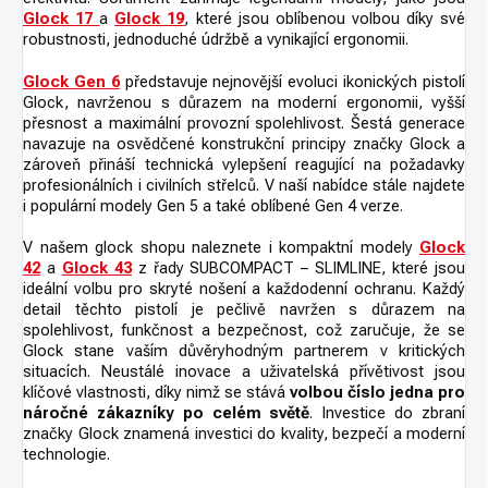
Glock 17
a
Glock 19
,
které jsou oblíbenou volbou díky své
robustnosti, jednoduché údržbě a vynikající ergonomii.
Glock Gen 6
představuje nejnovější evoluci ikonických pistolí
Glock, navrženou s důrazem na moderní ergonomii, vyšší
přesnost a maximální provozní spolehlivost. Šestá generace
navazuje na osvědčené konstrukční principy značky Glock a
zároveň přináší technická vylepšení reagující na požadavky
profesionálních i civilních střelců. V naší nabídce stále najdete
i populární modely Gen 5 a také oblíbené Gen 4 verze.
V našem glock shopu naleznete i kompaktní modely
Glock
42
a
Glock 43
z řady SUBCOMPACT – SLIMLINE, které jsou
ideální volbu pro skryté nošení a každodenní ochranu. Každý
detail těchto pistolí je pečlivě navržen s důrazem na
spolehlivost, funkčnost a bezpečnost, což zaručuje, že se
Glock stane vaším důvěryhodným partnerem v kritických
situacích. Neustálé inovace a uživatelská přívětivost jsou
klíčové vlastnosti, díky nimž se stává
volbou číslo jedna pro
náročné zákazníky po celém světě
. Investice do zbraní
značky Glock znamená investici do kvality, bezpečí a moderní
technologie.