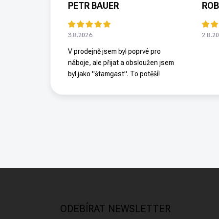
PETR BAUER
ROB
3.8.2026
2.8.2
V prodejně jsem byl poprvé pro
náboje, ale přijat a obsloužen jsem
byl jako "štamgast". To potěší!
Z
á
p
a
ODEBÍRAT NEWSLETTER
t