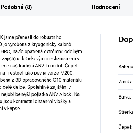
Podobné (8)
Hodnocení
 jsme přenesli do robustního
Dop
 je vyrobena z kryogenicky kalené
HRC, navíc opatřená extrémně odolným
e zajištěno ložiskovým mechanismem v
nese náš tradiční ANV Lumidot. Čepel
Katego
na firesteel jako pevná verze M200.
robena z 3D opracovaného G10 materiálu
Záruka
 celé délce. Spolehlivé zajištění v
 nejoblíbenější pojistka ANV Alock. Na
Barva
:
o jsou kontrastní distanční vložky a
ní v kapse.
Střenk
Čepel
: