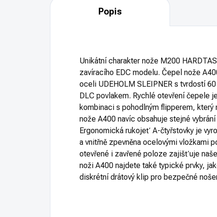
Popis
Unikátní charakter nože M200 HARDTASK
zavíracího EDC modelu. Čepel nože A400
oceli UDEHOLM SLEIPNER s tvrdostí 60 
DLC povlakem. Rychlé otevření čepele j
kombinaci s pohodlným flipperem, který 
nože A400 navíc obsahuje stejné vybrání 
Ergonomická rukojeť A-čtyřstovky je vy
a vnitřně zpevněna ocelovými vložkami po
otevřené i zavřené poloze zajišťuje naše
noži A400 najdete také typické prvky, jak
diskrétní drátový klip pro bezpečné noše