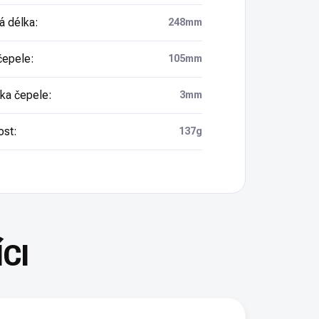
á délka
:
248mm
čepele
:
105mm
ka čepele
:
3mm
ost
:
137g