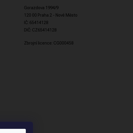
Gorazdova 1994/9
120 00 Praha 2 - Nové Město
IČ: 65414128
DIČ: CZ65414128
Zbrojní licence: CG000458