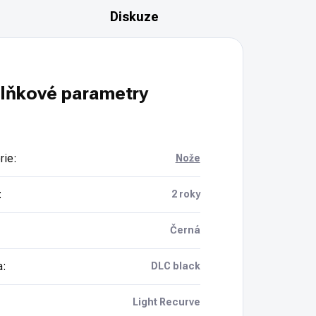
Diskuze
lňkové parametry
rie
:
Nože
:
2 roky
Černá
a
:
DLC black
Light Recurve