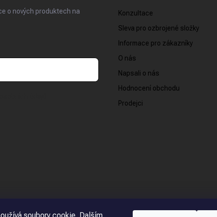
ace o nových produktech na
Konzultace
Sleva pro ozbrojené složky
Informace pro zákazníky
O nás
Napsali o nás
Hodnocení obchodu
osobních údajů
Prodejci
oužívá soubory cookie. Dalším